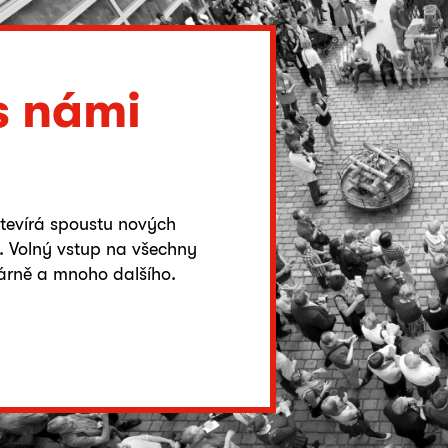
s námi
otevírá spoustu nových
é. Volný vstup na všechny
várně a mnoho dalšího.