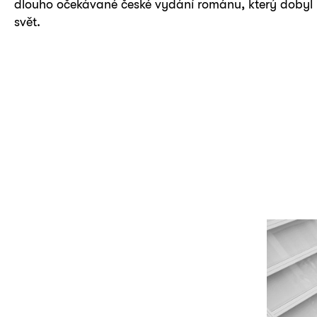
dlouho očekávané české vydání románu, který dobyl
svět.