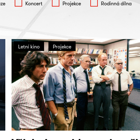
uze
Koncert
Projekce
Rodinná dílna
Letní kino
Projekce