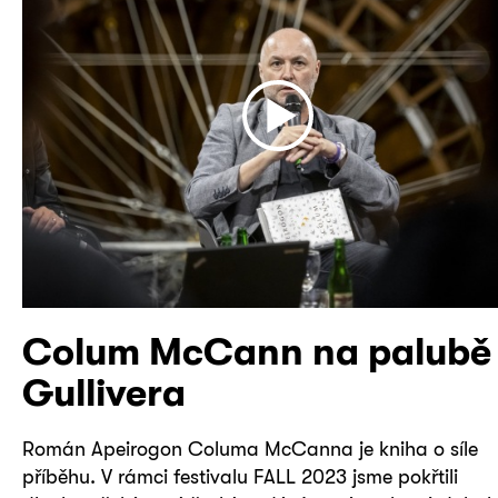
Colum McCann
na palubě
Gullivera
Román Apeirogon Columa McCanna je kniha o síle
příběhu. V rámci festivalu FALL 2023 jsme pokřtili