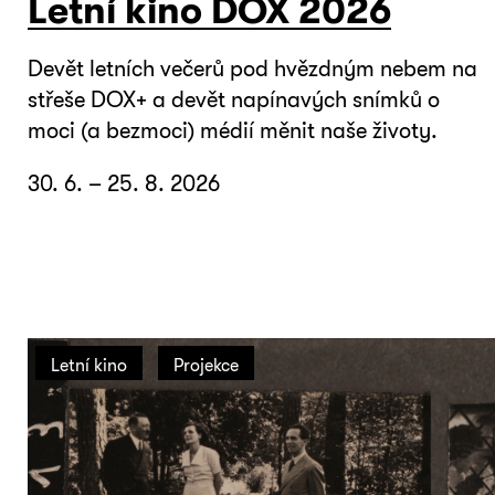
Letní kino DOX 2026
Devět letních večerů pod hvězdným nebem na
střeše DOX+ a devět napínavých snímků o
moci (a bezmoci) médií měnit naše životy.
30. 6. – 25. 8. 2026
Letní kino
Projekce