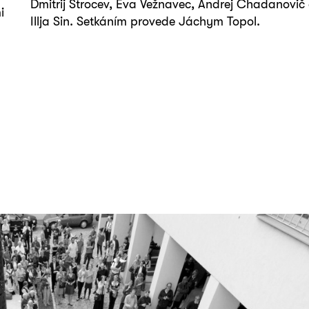
Dmitrij Strocev, Eva Vežnavec, Andrej Chadanovič
i
Illja Sin. Setkáním provede Jáchym Topol.