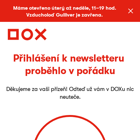
Máme otevřeno úterý až neděle, 11–19 hod.
Vzducholoď Gulliver je zavřena.
Přihlášení k newsletteru
proběhlo v pořádku
Děkujeme za vaši přízeň! Odteď už vám v DOXu nic
neuteče.