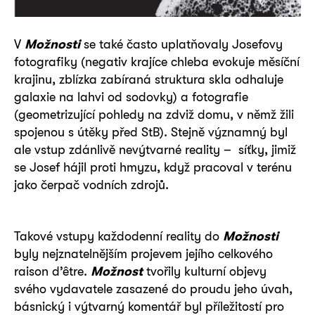
V
Možnosti
se také často uplatňovaly Josefovy
fotografiky (negativ krajíce chleba evokuje měsíční
krajinu, zblízka zabíraná struktura skla odhaluje
galaxie na lahvi od sodovky) a fotografie
(geometrizující pohledy na zdviž domu, v němž žili
spojenou s útěky před StB). Stejně významný byl
ale vstup zdánlivě nevýtvarné reality – síťky, jimiž
se Josef hájil proti hmyzu, když pracoval v terénu
jako čerpač vodních zdrojů.
Takové vstupy každodenní reality do
Možnosti
byly nejznatelnějším projevem jejího celkového
raison d’être.
Možnost
tvořily kulturní objevy
svého vydavatele zasazené do proudu jeho úvah,
básnický i výtvarný komentář byl příležitostí pro