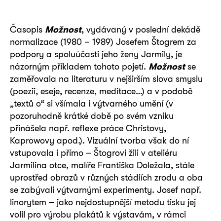
Časopis
Možnost
, vydávaný v poslední dekádě
normalizace (1980 – 1989) Josefem Štogrem za
podpory a spoluúčasti jeho ženy Jarmily, je
názorným příkladem tohoto pojetí.
Možnost
se
zaměřovala na literaturu v nejširším slova smyslu
(poezii, eseje, recenze, meditace…) a v podobě
„textů o“ si všímala i výtvarného umění (v
pozoruhodně krátké době po svém vzniku
přinášela např. reflexe práce Christovy,
Kaprowovy apod.). Vizuální tvorba však do ní
vstupovala i přímo – Štogrovi žili v ateliéru
Jarmilina otce, malíře Františka Doležala, stále
uprostřed obrazů v různých stádiích zrodu a oba
se zabývali výtvarnými experimenty. Josef např.
linorytem – jako nejdostupnější metodu tisku jej
volil pro výrobu plakátů k výstavám, v rámci