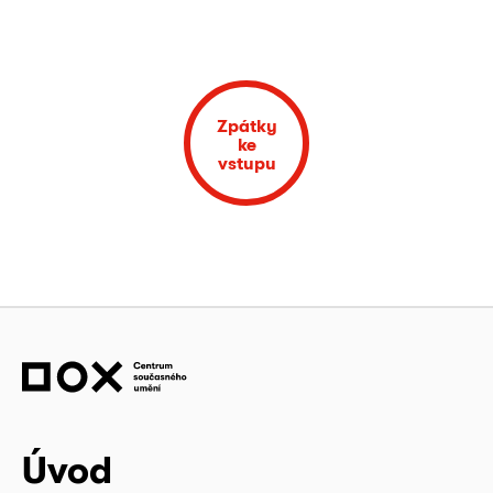
Zpátky
ke
vstupu
Úvod