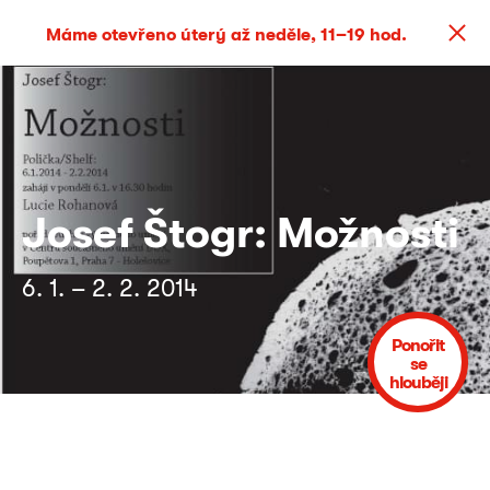
Máme otevřeno úterý až neděle, 11–19 hod.
Josef Štogr: Možnosti
6. 1. – 2. 2. 2014
Ponořit
se
hlouběji