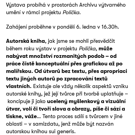
Výstava probíhá v prostorách Archivu výtvarného
umění v rámci projektu
Polička
.
Zahájení proběhne v pondělí 6. ledna v 16.30h.
Autorská kniha
, jak jsme se mohli přesvědčit
během roku výstav v projektu
Polička
,
může
nabývat množství rozmanitých podob – od
práce čistě konceptuální přes grafickou až po
malířskou. Od útvarů bez textu, přes apropriaci
textu jiných autorů po zpracování textů
vlastních.
Existuje ale vždy několik aspektů vzniku
autorské knihy, jež její tvůrce při tvorbě uplatňuje –
koncipuje ji jako
ucelený myšlenkový a vizuální
útvar, volí či tvoří slova a obrazy, píše či sází a
tiskne, váže
… Tento proces sdílí s tvůrcem v jiné
oblasti – v samizdatu, jenž může být nazván
autorskou knihou sui generis.