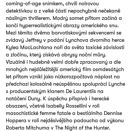
coming-of-age snímkem, chvíli noirovou
detektivkou a z velké části nepochybně nečekaně
násilným thrillerem. Modrý samet přitom začíná a
končí hyperrealistickými obrazy amerického snu.
Mezi těmito dvěma barvotiskovými sekvencemi se
zvídavý Jeffrey v podání Lynchova dvorního herce
Kylea MacLachlana noří do světa toxické závislosti
a zločinu, který získává obrysy noční můry.
Vizuálně i hudebně velmi dobře zpracovaný a dle
mnohých nejdůležitější americký film osmdesátých
let přitom vznikl jako nízkorozpočtová náplast na
předchozí kolosálně neúspěšnou spolupráci Lynche
s producentským klanem De Laurentiis na
natáčení Duny. K úspěchu přispívá i herecké
obsazení, včetně Isabelly Rossellini v roli
masochistické femme fatale a bestiálního Dennise
Hoppera v roli nejděsivějšího padoucha od výkonu
Roberta Mitchuma v The Night of the Hunter.