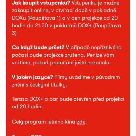
Jak koupit vstupenku?
Vstupenku je možné
zakoupit online, v otvírací době v pokladně
DOXu (Poupětova 1) a v den projekce od 20
hodin do 21.30 v pokladně DOX+ (Poupětova
3)
Co když bude pršet?
V případě nepříznivého
počasí bude projekce zrušena. Peníze vám
vrátíme, pokud promítání ještě nezačalo.
V jakém jazyce?
Filmy uvádíme v původním
znění s českými titulky.
Terasa DOX+ a bar bude otevřen před projekcí
od 20 hodin.
Celý program letního kina
zde
.