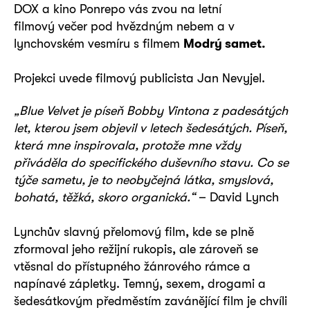
DOX a kino Ponrepo vás zvou na letní
filmový večer pod hvězdným nebem a v
lynchovském vesmíru s filmem
Modrý samet.
Projekci uvede filmový publicista Jan Nevyjel.
„Blue Velvet je píseň Bobby Vintona z padesátých
let, kterou jsem objevil v letech šedesátých. Píseň,
která mne inspirovala, protože mne vždy
přiváděla do specifického duševního stavu. Co se
týče sametu, je to neobyčejná látka, smyslová,
bohatá, těžká, skoro organická.“
– David Lynch
Lynchův slavný přelomový film, kde se plně
zformoval jeho režijní rukopis, ale zároveň se
vtěsnal do přístupného žánrového rámce a
napínavé zápletky. Temný, sexem, drogami a
šedesátkovým předměstím zavánějící film je chvíli