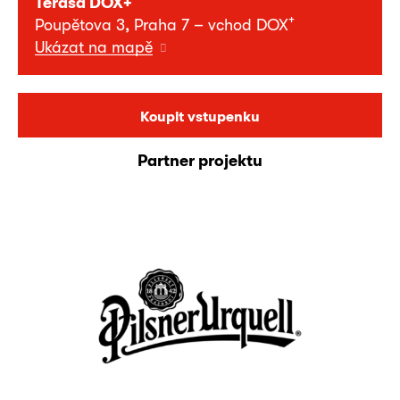
Terasa DOX+
+
Poupětova 3, Praha 7 – vchod DOX
Ukázat na mapě
Koupit vstupenku
Partner projektu