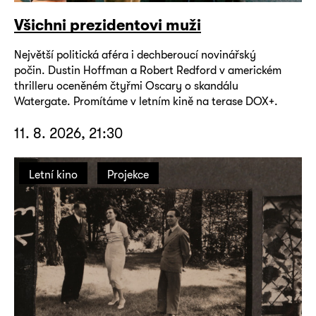
Všichni prezidentovi muži
Největší politická aféra i dechberoucí novinářský
počin. Dustin Hoffman a Robert Redford v americkém
thrilleru oceněném čtyřmi Oscary o skandálu
Watergate. Promítáme v letním kině na terase DOX+.
11. 8. 2026, 21:30
Letní kino
Projekce