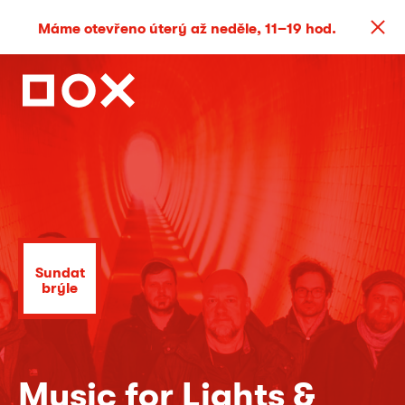
Máme otevřeno úterý až neděle, 11–19 hod.
Sundat
brýle
Music for Lights &