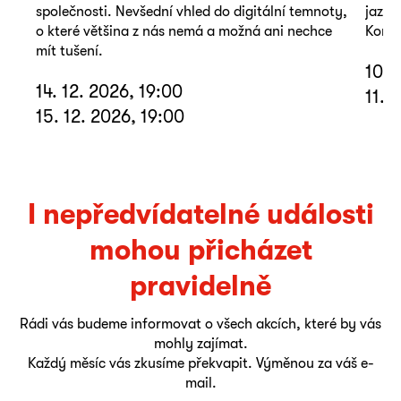
společnosti. Nevšední vhled do digitální temnoty,
jazyk
o které většina z nás nemá a možná ani nechce
Koná 
mít tušení.
10. 
14. 12. 2026, 19:00
11. 
15. 12. 2026, 19:00
I nepředvídatelné události
mohou přicházet
pravidelně
Rádi vás budeme informovat o všech akcích, které by vás
mohly zajímat.
Každý měsíc vás zkusíme překvapit. Výměnou za váš e-
mail.