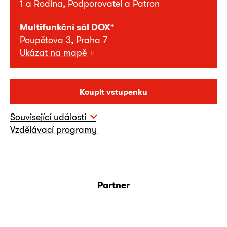
1 a Rodina, Podporovatel a Patron
+
Multifunkční sál DOX
Poupětova 3, Praha 7
Ukázat na mapě
Koupit vstupenku
Související události
Vzdělávací programy
Partner