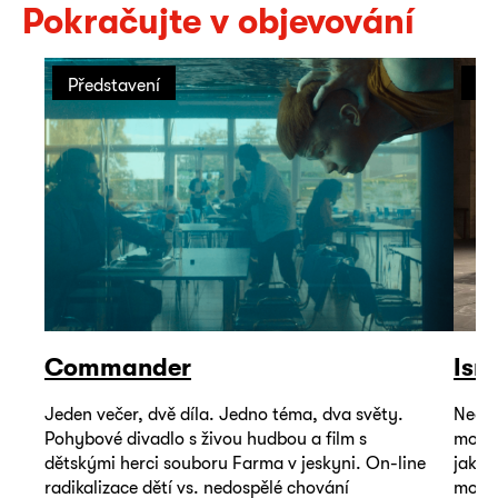
Pokračujte v objevování
Představení
Př
Commander
Isr
Jeden večer, dvě díla. Jedno téma, dva světy.
Neoby
Pohybové divadlo s živou hudbou a film s
mohou
dětskými herci souboru Farma v jeskyni. On-line
jako 
radikalizace dětí vs. nedospělé chování
mořem