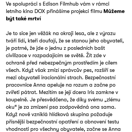
Ve spolupráci s Edison Filmhub vám v rámci
letního kina DOX přinášíme projekci filmu
Můžeme
být také mrtví
Je to sice jen věžák na okraji lesa, ale z výrazu
tváří lidí, kteří doufají, že se stanou jeho obyvateli,
je patrné, že jde o jednu z posledních bašt
civilizace v rozpadajícím se světě. Žít zde v
ochraně před nebezpečným prostředím je cílem
všech. Když však zmizí správcův pes, rozšíří se
mezi obyvateli iracionální strach. Bezpečnostní
pracovnice Anna apeluje na rozum a začne po
zvířeti pátrat. Mezitím se její dcera Iris zamkne v
koupelně. Je přesvědčena, že díky svému „zlému
oku“ je za zmizení psa zodpovědná ona sama.
Když nově vzniklá hlídková skupina požaduje
přísnější bezpečnostní opatření a obnovení testu
vhodnosti pro všechny obyvatele, začne se Anna