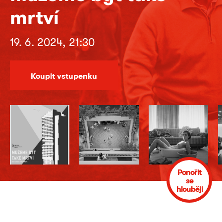
mrtví
19. 6. 2024, 21:30
Koupit vstupenku
Ponořit
se
hlouběji