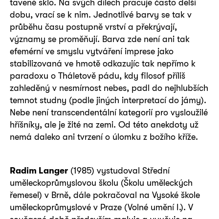
tavené sklo. Na svých dílech pracuje často delší
dobu, vrací se k nim. Jednotlivé barvy se tak v
průběhu času postupně vrství a překrývají,
významy se proměňují. Barva zde není ani tak
efemérní ve smyslu vytváření imprese jako
stabilizovaná ve hmotě odkazujíc tak nepřímo k
paradoxu o Tháletově pádu, kdy filosof příliš
zahleděný v nesmírnost nebes, padl do nejhlubších
temnot studny (podle jiných interpretací do jámy).
Nebe není transcendentální kategorií pro vysloužilé
hříšníky, ale je žité na zemi. Od této anekdoty už
nemá daleko ani tvrzení o úlomku z božího kříže.
Radim Langer
(1985) vystudoval Střední
uměleckoprůmyslovou školu (Školu uměleckých
řemesel) v Brně, dále pokračoval na Vysoké škole
uměleckoprůmyslové v Praze (Volné umění I.). V