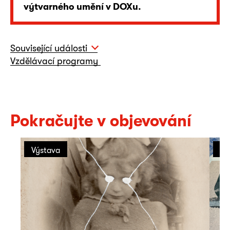
výtvarného umění v DOXu.
Související události
Vzdělávací programy
Pokračujte v objevování
Výstava
Ko