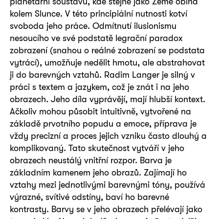
planetární soustavu, kde stejně jako Země obíhá
kolem Slunce. V této principiální nutnosti kotví
svoboda jeho práce. Odmítnutí ilusionismu
nesoucího ve své podstatě legrační paradox
zobrazení (snahou o reálné zobrazení se podstata
vytrácí), umožňuje nedělit hmotu, ale abstrahovat
ji do barevných vztahů. Radim Langer je silný v
práci s textem a jazykem, což je znát i na jeho
obrazech. Jeho díla vyprávějí, mají hlubší kontext.
Ačkoliv mohou působit intuitivně, vytvořené na
základě prvotního popudu a emoce, příprava je
vždy precizní a proces jejich vzniku často dlouhý a
komplikovaný. Tato skutečnost vytváří v jeho
obrazech neustálý vnitřní rozpor. Barva je
základním kamenem jeho obrazů. Zajímají ho
vztahy mezi jednotlivými barevnými tóny, používá
výrazné, svítivé odstíny, baví ho barevné
kontrasty. Barvy se v jeho obrazech přelévají jako