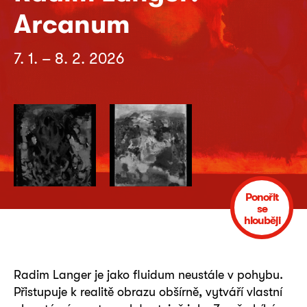
Arcanum
7. 1. – 8. 2. 2026
Ponořit
se
hlouběji
Radim Langer je jako fluidum neustále v pohybu.
Přistupuje k realitě obrazu obšírně, vytváří vlastní