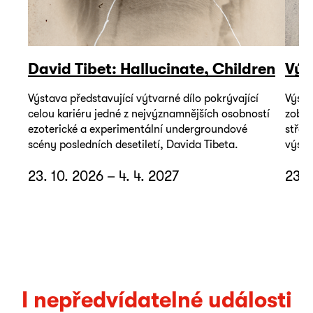
David Tibet: Hallucinate, Children
Výs
Výstava představující výtvarné dílo pokrývající
Výsta
celou kariéru jedné z nejvýznamnějších osobností
zobra
ezoterické a experimentální undergroundové
střed
scény posledních desetiletí, Davida Tibeta.
výsta
23. 10. 2026 – 4. 4. 2027
23. 
I nepředvídatelné události