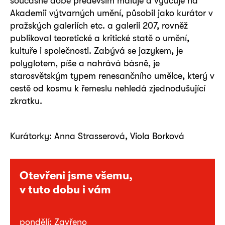
současné době především maluje a vyučuje na
Akademii výtvarných umění, působil jako kurátor v
pražských galeriích etc. a galerii 207, rovněž
publikoval teoretické a kritické statě o umění,
kultuře i společnosti. Zabývá se jazykem, je
polyglotem, píše a nahrává básně, je
starosvětským typem renesančního umělce, který v
cestě od kosmu k řemeslu nehledá zjednodušující
zkratku.
Kurátorky: Anna Strasserová, Viola Borková
Otevřeni jsme všemu,
v tuto dobu i vám
pondělí: Zavřeno