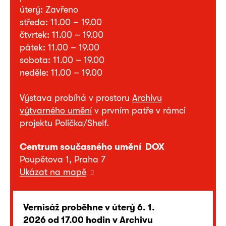
úterý: Zavřeno
středa: 11.00 – 19.00
čtvrtek: 11.00 – 19.00
pátek: 11.00 – 19.00
sobota: 11.00 – 19.00
neděle: 11.00 – 19.00
Výstava probíhá v prostoru
Archivu
výtvarného umění
v prvním patře v rámci
projektu Polička/Shelf.
Centrum současného umění DOX
Poupětova 1, Praha 7
Ukázat na mapě
Vernisáž proběhne v úterý 6. 1.
2026 od 17.00 hodin v Archivu