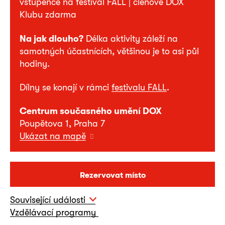
vstupence na festival FALL | členové DOX
Klubu zdarma
Na jak dlouho?
Délka aktivity záleží na
samotných účastnících, většinou je to asi půl
hodiny.
Dílny se konají v rámci
festivalu FALL
.
Centrum současného umění DOX
Poupětova 1, Praha 7
Ukázat na mapě
Rezervovat místo
Související události
Vzdělávací programy