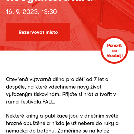
16. 9. 2023, 13:30
Rezervovat místo
Ponořit
se
hlouběji
Otevřená výtvarná dílna pro děti od 7 let a
dospělé, na které vdechneme nový život
vyřazeným tiskovinám. Přijďte si hrát a tvořit v
rámci festivalu FALL.
Některé knihy a publikace jsou v dnešním světě
hrozně opuštěné a nikdo je už nebere do ruky a
nemačká do batohu. Zaměříme se na koláž -