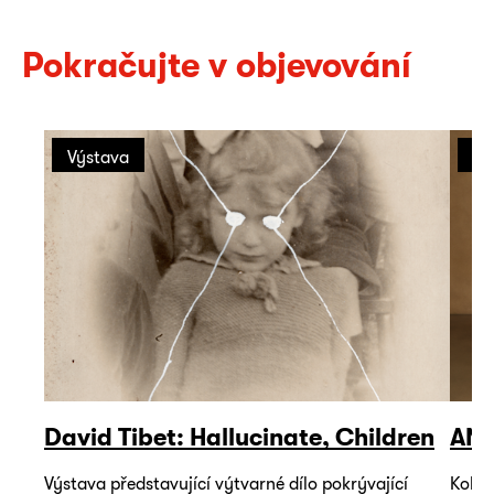
Pokračujte v objevování
Výstava
Vý
David Tibet: Hallucinate, Children
AN
Výstava představující výtvarné dílo pokrývající
Kolek