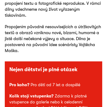
propojení textu a fotografické reprodukce. V rámci
dílny vdechneme nový život vyřazeným
tiskovinám.
Propojením původně nesouvisejících a útržkovitých
textů a obrazů vzniknou nové, bizarní, humorné a
jistě další nečekané výjevy a situace. Dílna je
postavená na původní idee scénáristy Vojtěcha
Maška.
Nejen dětství je plné otázek
Pro koho?
Pro děti od 7 let a dospělé
Kolik stojí vstupenka?
Zdarma k platné
vstupence do galerie nebo k celodenní