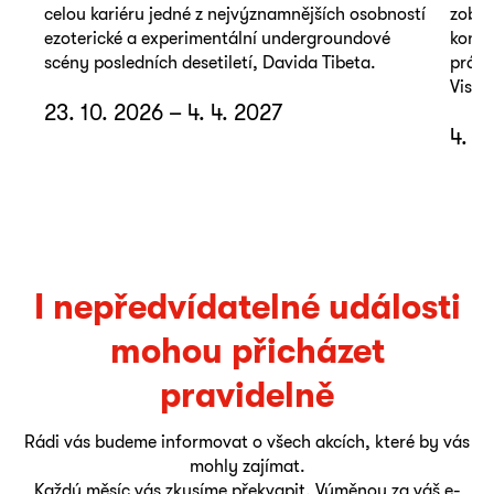
celou kariéru jedné z nejvýznamnějších osobností
zobra
ezoterické a experimentální undergroundové
konte
scény posledních desetiletí, Davida Tibeta.
práce
Viseg
23. 10. 2026 – 4. 4. 2027
4. 9
I nepředvídatelné události
mohou přicházet
pravidelně
Rádi vás budeme informovat o všech akcích, které by vás
mohly zajímat.
Každý měsíc vás zkusíme překvapit. Výměnou za váš e-