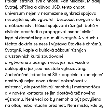
rituální stránku své činnosti. Pan Miláček, Mladej
Svatej, příčina a důvod JSD, tento chaot
universum nejen v neomezené synkrezi spojoval
nespojitelné, ale vytvářel i bezpočet nových církví
a náboženství, hlásal spojování různých bohů v
civilním prostředí a propagoval osobní civilní
legální domácí kaple a multisvatyně. A v duchu
těchto doktrín se nese i výstava Stavitelé chrámů.
Svatyně, kaple a kultická zákoutí různých
družstevních kultů zbudované
a vytvořené z běžných věcí, jež nás všedně
obklopují a jež jsou neustále vyhazovány.
Zachráněné jednotkami ŠŠ z popelnic a kontejnerů
dostávají nejen novou šanci pokračovat v
existenci, ale prodělávají mnohdy i metamorfózu
a v novém kontextu se jim dostává též nového
významu. Není věci co by nemohla být povýšena
na oltář, nebo rituální předmět. Není místa, kde by