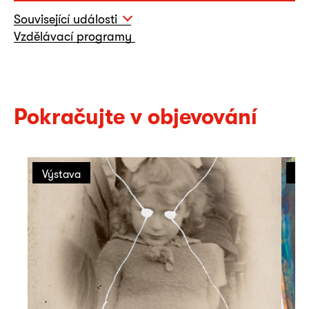
Související události
Vzdělávací programy
Pokračujte v objevování
Výstava
Ro