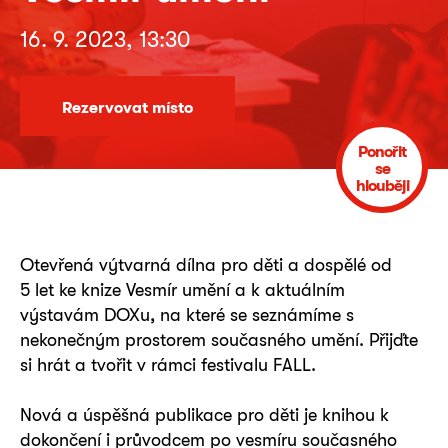
16. 9. 2023, 13:30
Rezervovat místo
Ponořit
se
hlouběji
Otevřená výtvarná dílna pro děti a dospělé od
5 let ke knize Vesmír umění a k aktuálním
výstavám DOXu, na které se seznámíme s
nekonečným prostorem současného umění. Přijďte
si hrát a tvořit v rámci festivalu FALL.
Nová a úspěšná publikace pro děti je knihou k
dokončení i průvodcem po vesmíru současného