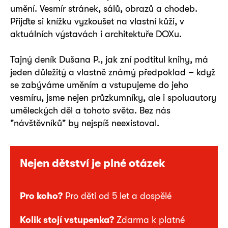
umění. Vesmír stránek, sálů, obrazů a chodeb.
Přijďte si knížku vyzkoušet na vlastní kůži, v
aktuálních výstavách i architektuře DOXu.
Tajný deník Dušana P., jak zní podtitul knihy, má
jeden důležitý a vlastně známý předpoklad – když
se zabýváme uměním a vstupujeme do jeho
vesmíru, jsme nejen průzkumníky, ale i spoluautory
uměleckých děl a tohoto světa. Bez nás
"návštěvníků" by nejspíš neexistoval.
Nejen dětství je plné otázek
Pro koho?
Pro děti od 5 let a dospělé
Kolik stojí vstupenka?
Zdarma k platné