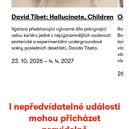
David Tibet: Hallucinate, Children
Odp
Výstava představující výtvarné dílo pokrývající
Rodin
celou kariéru jedné z nejvýznamnějších osobností
Bodze
ezoterické a experimentální undergroundové
bohat
scény posledních desetiletí, Davida Tibeta.
vlast
obyče
23. 10. 2026 – 4. 4. 2027
rámci
26. 
I nepředvídatelné události
mohou přicházet