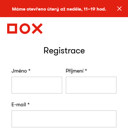
Máme otevřeno úterý až neděle, 11–19 hod.
Registrace
Jméno
*
Příjmení
*
E-mail
*