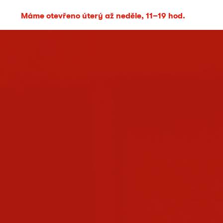
Máme otevřeno úterý až neděle, 11–19 hod.