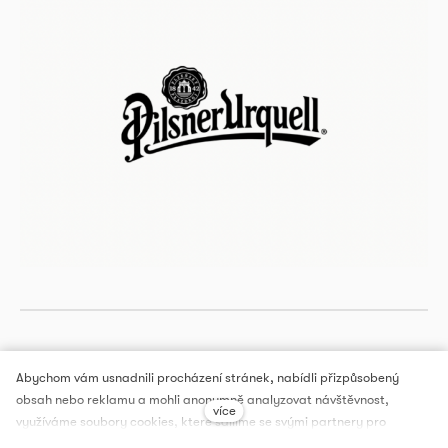
Abychom vám usnadnili procházení stránek, nabídli přizpůsobený
obsah nebo reklamu a mohli anonymně analyzovat návštěvnost,
více
DOX PRAGUE, a.s.
využíváme soubory cookies, které sdílíme se svými partnery pro
sociální média, inzerci a analýzu. Jejich nastavení upravíte odkazem