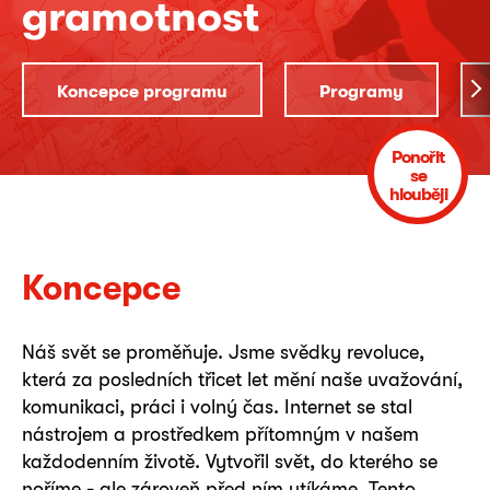
gramotnost
Koncepce programu
Programy
Ponořit
se
hlouběji
Koncepce
Náš svět se proměňuje. Jsme svědky revoluce,
která za posledních třicet let mění naše uvažování,
komunikaci, práci i volný čas. Internet se stal
nástrojem a prostředkem přítomným v našem
každodenním životě. Vytvořil svět, do kterého se
noříme - ale zároveň před ním utíkáme. Tento