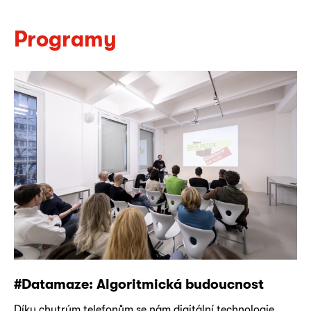
Programy
#Datamaze: Algoritmická budoucnost
Díky chytrým telefonům se nám digitální technologie