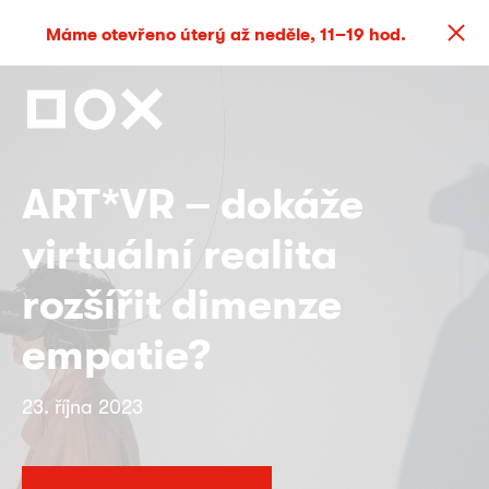
Máme otevřeno úterý až neděle, 11–19 hod.
ART*VR – dokáže
virtuální realita
rozšířit dimenze
empatie?
23. října 2023