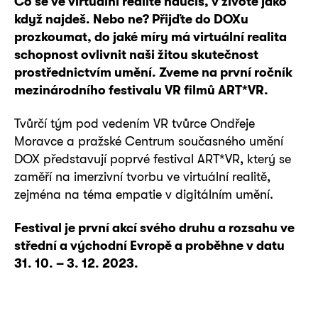
Co se ve virtuální realitě naučíš, v životě jako
když najdeš. Nebo ne? Přijďte do DOXu
prozkoumat, do jaké míry má virtuální realita
schopnost ovlivnit naši žitou skutečnost
prostřednictvím umění. Zveme na první ročník
mezinárodního festivalu VR filmů ART*VR.
Tvůrčí tým pod vedením VR tvůrce Ondřeje
Moravce a pražské Centrum současného umění
DOX představují poprvé festival ART*VR, který se
zaměří na imerzivní tvorbu ve virtuální realitě,
zejména na téma empatie v digitálním umění.
Festival je první akcí svého druhu a rozsahu ve
střední a východní Evropě a proběhne v datu
31. 10. – 3. 12. 2023.