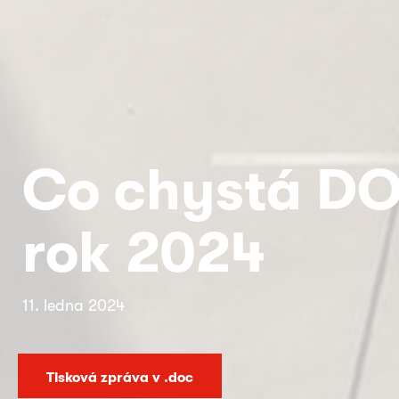
Co chystá DO
rok 2024
11. ledna 2024
Tisková zpráva v .doc