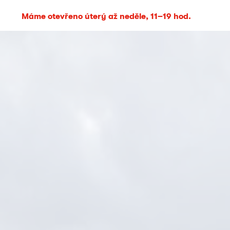
Máme otevřeno úterý až neděle, 11–19 hod.