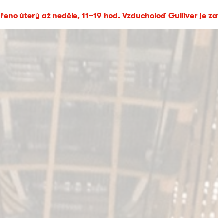
eno úterý až neděle, 11–19 hod. Vzducholoď Gulliver je z