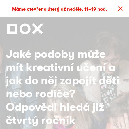
Máme otevřeno úterý až neděle, 11–19 hod.
Jaké podoby může
mít kreativní učení a
jak do něj zapojit děti
nebo rodiče?
Odpovědi hledá již
čtvrtý ročník