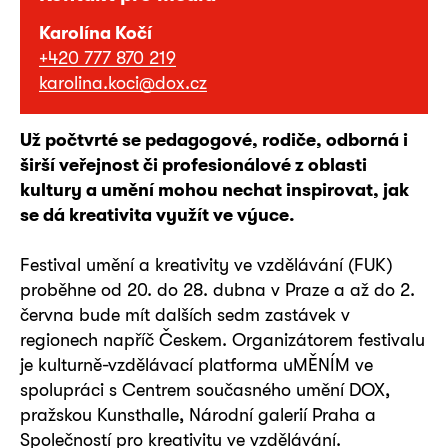
Karolína Kočí
+420 777 870 219
karolina.koci@dox.cz
Už počtvrté se pedagogové, rodiče, odborná i
širší veřejnost či profesionálové z oblasti
kultury a umění mohou nechat inspirovat, jak
se dá kreativita využít ve výuce.
Festival umění a kreativity ve vzdělávání (FUK)
proběhne od 20. do 28. dubna v Praze a až do 2.
června bude mít dalších sedm zastávek v
regionech napříč Českem. Organizátorem festivalu
je kulturně-vzdělávací platforma uMĚNÍM ve
spolupráci s Centrem současného umění DOX,
pražskou Kunsthalle, Národní galerií Praha a
Společností pro kreativitu ve vzdělávání.