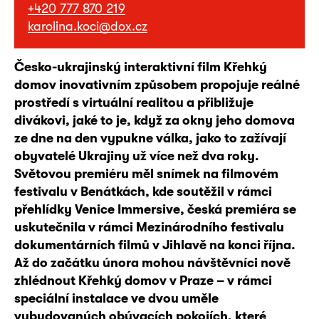
+420 777 870 219
karolina.koci@dox.cz
Česko-ukrajinský interaktivní film Křehký
domov inovativním způsobem propojuje reálné
prostředí s virtuální realitou a přibližuje
divákovi, jaké to je, když za okny jeho domova
ze dne na den vypukne válka, jako to zažívají
obyvatelé Ukrajiny už více než dva roky.
Světovou premiéru měl snímek na filmovém
festivalu v Benátkách, kde soutěžil v rámci
přehlídky Venice Immersive,
česká premiéra se
uskutečnila v rámci Mezinárodního festivalu
dokumentárních filmů v Jihlavě na konci října.
Až do začátku února mohou návštěvníci nově
zhlédnout Křehký domov v Praze – v rámci
speciální instalace ve dvou uměle
vybudovaných obývacích pokojích, které