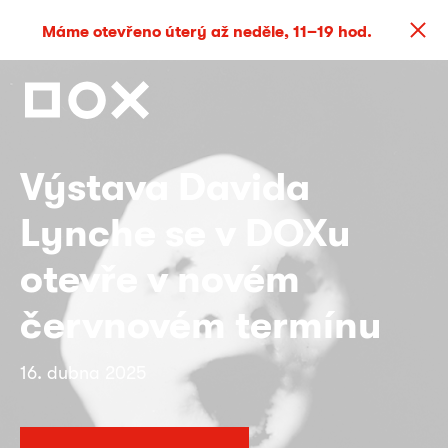
Máme otevřeno úterý až neděle, 11–19 hod.
Výstava Davida
Lynche se v DOXu
otevře v novém
červnovém termínu
16. dubna 2025