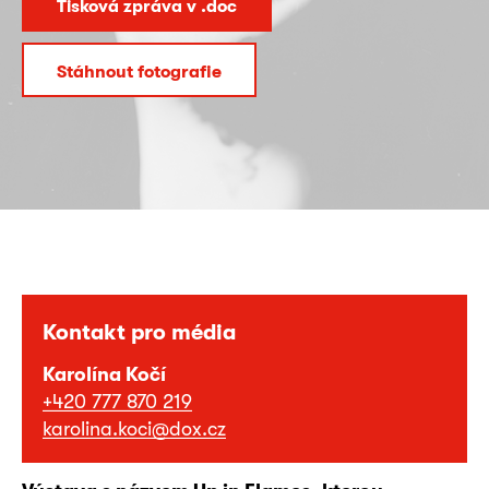
Tisková zpráva v .doc
Stáhnout fotografie
Kontakt pro média
Karolína Kočí
+420 777 870 219
karolina.koci@dox.cz