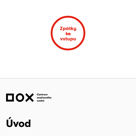
Zpátky
ke
vstupu
Úvod