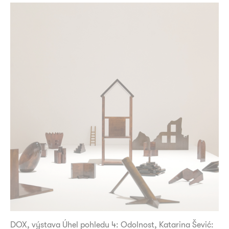
DOX, výstava Úhel pohledu 4: Odolnost, Katarina Šević: