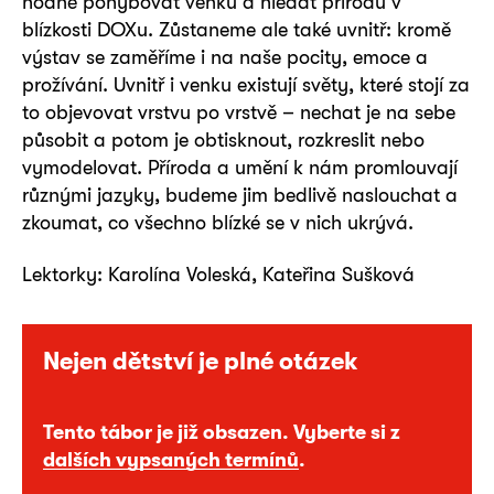
hodně pohybovat venku a hledat přírodu v
blízkosti DOXu. Zůstaneme ale také uvnitř: kromě
výstav se zaměříme i na naše pocity, emoce a
prožívání. Uvnitř i venku existují světy, které stojí za
to objevovat vrstvu po vrstvě – nechat je na sebe
působit a potom je obtisknout, rozkreslit nebo
vymodelovat. Příroda a umění k nám promlouvají
různými jazyky, budeme jim bedlivě naslouchat a
zkoumat, co všechno blízké se v nich ukrývá.
Lektorky: Karolína Voleská, Kateřina Sušková
Nejen dětství je plné otázek
Tento tábor je již obsazen. Vyberte si z
dalších vypsaných termínů
.