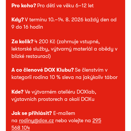
Pro koho?
Pro děti ve věku 6–12 let
Kdy?
V termínu 10.–14. 8. 2026 každý den od
9 do 16 hodin
Za kolik?
4 200 Kč (zahrnuje vstupné,
lektorské služby, výtvarný materiál a obědy v
blízké restauraci)
A co členové DOX Klubu?
Se členstvím v
kategorii rodina 10 % sleva na jakýkoliv tábor
Kde?
Ve výtvarném ateliéru DOXlab,
výstavních prostorech a okolí DOXu
Jak se přihlásit?
E-mailem
na
rodiny@dox.cz
nebo volejte na
295
568 104