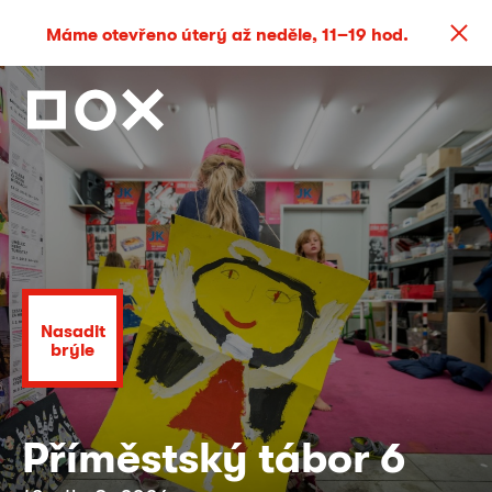
Máme otevřeno úterý až neděle, 11–19 hod.
Nasadit
brýle
Příměstský tábor 6