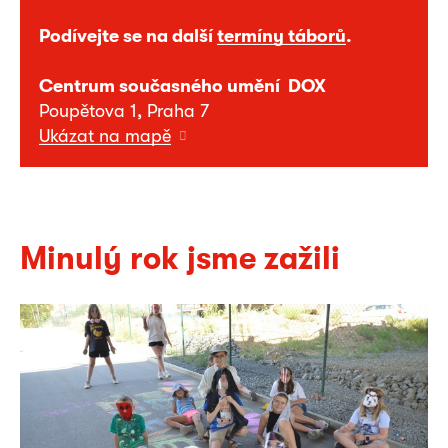
Podívejte se na další
termíny táborů
.
Centrum současného umění DOX
Poupětova 1, Praha 7
Ukázat na mapě
Minulý rok jsme zažili