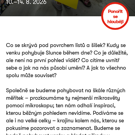
10.–14. 8. 2026
Ponořit
se
hlouběji
Co se skrývá pod povrchem listů a šišek? Kudy se
venku pohybuje Slunce během dne? Co je důležité,
ale není na první pohled vidět? Co cítíme uvnitř
sebe a jak na nás působí umění? A jak to všechno
spolu může souviset?
Společně se budeme pohybovat na škále různých
měřítek – prozkoumáme ty nejmenší mikrosvěty
pomocí mikroskopu; ten nám odhalí inspiraci,
kterou běžným pohledem nevidíme. Podíváme se
ale i na velké celky – krajinu kolem nás, kterou se
pokusíme pozorovat a zaznamenat. Budeme se