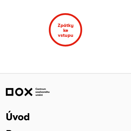
Zpátky
ke
vstupu
Úvod