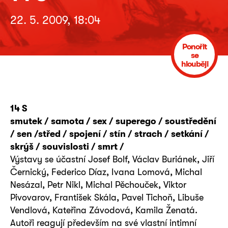
22. 5. 2009, 18:04
Ponořit
se
hlouběji
14 S
smutek / samota / sex / superego / soustředění
/ sen /střed / spojení / stín / strach / setkání /
skrýš / souvislosti / smrt /
Výstavy se účastní Josef Bolf, Václav Buriánek, Jiří
Černický, Federico Díaz, Ivana Lomová, Michal
Nesázal, Petr Nikl, Michal Pěchouček, Viktor
Pivovarov, František Skála, Pavel Tichoň, Libuše
Vendlová, Kateřina Závodová, Kamila Ženatá.
Autoři reagují především na své vlastní intimní