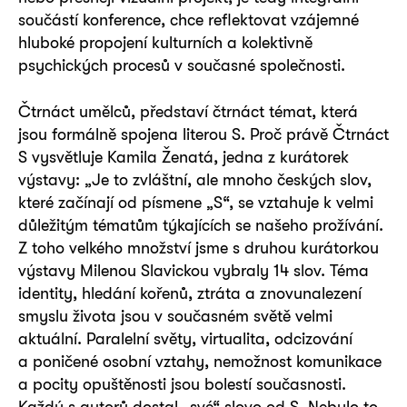
součástí konference, chce reflektovat vzájemné
hluboké propojení kulturních a kolektivně
psychických procesů v současné společnosti.
Čtrnáct umělců, představí čtrnáct témat, která
jsou formálně spojena literou S. Proč právě Čtrnáct
S vysvětluje Kamila Ženatá, jedna z kurátorek
výstavy: „Je to zvláštní, ale mnoho českých slov,
které začínají od písmene „S“, se vztahuje k velmi
důležitým tématům týkajících se našeho prožívání.
Z toho velkého množství jsme s druhou kurátorkou
výstavy Milenou Slavickou vybraly 14 slov. Téma
identity, hledání kořenů, ztráta a znovunalezení
smyslu života jsou v současném světě velmi
aktuální. Paralelní světy, virtualita, odcizování
a poničené osobní vztahy, nemožnost komunikace
a pocity opuštěnosti jsou bolestí současnosti.
Každý s autorů dostal „své“ slovo od S. Nebylo to