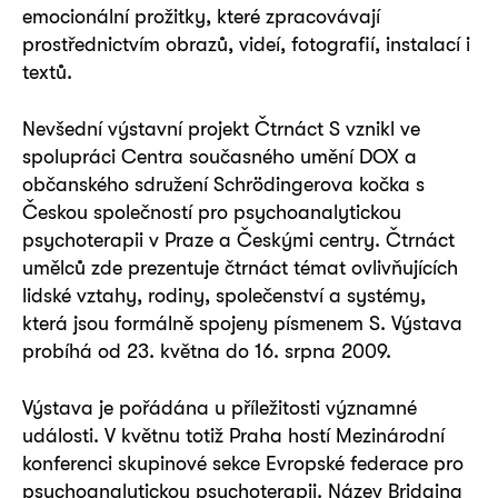
emocionální prožitky, které zpracovávají
prostřednictvím obrazů, videí, fotografií, instalací i
textů.
Nevšední výstavní projekt Čtrnáct S vznikl ve
spolupráci Centra současného umění DOX a
občanského sdružení Schrödingerova kočka s
Českou společností pro psychoanalytickou
psychoterapii v Praze a Českými centry. Čtrnáct
umělců zde prezentuje čtrnáct témat ovlivňujících
lidské vztahy, rodiny, společenství a systémy,
která jsou formálně spojeny písmenem S. Výstava
probíhá od 23. května do 16. srpna 2009.
Výstava je pořádána u příležitosti významné
události. V květnu totiž Praha hostí Mezinárodní
konferenci skupinové sekce Evropské federace pro
psychoanalytickou psychoterapii. Název Bridging