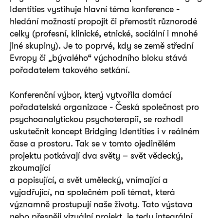
Identities vystihuje hlavní téma konference -
hledání možností propojit či přemostit různorodé
celky (profesní, klinické, etnické, sociální i mnohé
jiné skupiny). Je to poprvé, kdy se země střední
Evropy či „bývalého“ východního bloku stává
pořadatelem takového setkání.
Konferenční výbor, který vytvořila domácí
pořadatelská organizace - Česká společnost pro
psychoanalytickou psychoterapii, se rozhodl
uskutečnit koncept Bridging Identities i v reálném
čase a prostoru. Tak se v tomto ojedinělém
projektu potkávají dva světy – svět vědecký,
zkoumající
a popisující, a svět umělecký, vnímající a
vyjadřující, na společném poli témat, která
významně prostupují naše životy. Tato výstava
nebo přesněji vizuální projekt, je tedy integrální