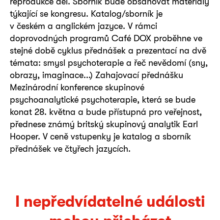
reprodukce děl. Sborník bude obsahovat materiály
týkající se kongresu. Katalog/sborník je
v českém a anglickém jazyce. V rámci
doprovodných programů Café DOX proběhne ve
stejné době cyklus přednášek a prezentací na dvě
témata: smysl psychoterapie a řeč nevědomí (sny,
obrazy, imaginace...) Zahajovací přednášku
Mezinárodní konference skupinové
psychoanalytické psychoterapie, která se bude
konat 28. května a bude přístupná pro veřejnost,
přednese známý britský skupinový analytik Earl
Hooper. V ceně vstupenky je katalog a sborník
přednášek ve čtyřech jazycích.
I nepředvídatelné události