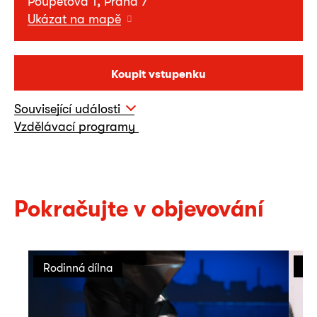
Poupětova 1, Praha 7
Ukázat na mapě
Koupit vstupenku
Související události
Vzdělávací programy
Pokračujte v objevování
Rodinná dílna
Ro