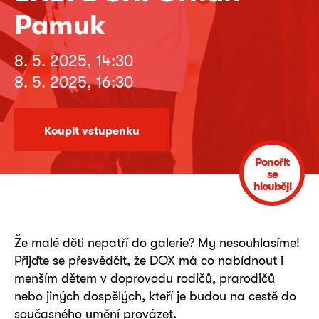
Pamuk
8. 5. 2025, 14:30
8. 5. 2025, 16:30
Koupit vstupenku
Ponořit
se
hlouběji
Že malé děti nepatří do galerie? My nesouhlasíme!
Přijďte se přesvědčit, že DOX má co nabídnout i
menším dětem v doprovodu rodičů, prarodičů
nebo jiných dospělých, kteří je budou na cestě do
současného umění provázet.