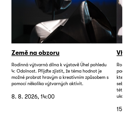
Země na obzoru
Vho
Rodinná výtvarná dílna k výstavě Úhel pohledu
Rodin
4: Odolnost. Přijďte zjistit, že téma hodnot je
pacie
možné probrat hravým a kreativním způsobem s
který
pomocí několika výtvarných aktivit.
sebou
této 
8. 8. 2026, 14:00
ukáza
15. 