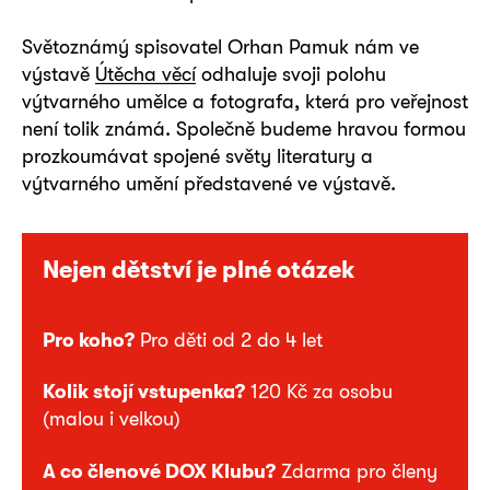
Světoznámý spisovatel Orhan Pamuk nám ve
výstavě
Útěcha věcí
odhaluje svoji polohu
výtvarného umělce a fotografa, která pro veřejnost
není tolik známá. Společně budeme hravou formou
prozkoumávat spojené světy literatury a
výtvarného umění představené ve výstavě.
Nejen dětství je plné otázek
Pro koho?
Pro děti od 2 do 4 let
Kolik stojí vstupenka?
120 Kč za osobu
(malou i velkou)
A co členové DOX Klubu?
Zdarma pro členy