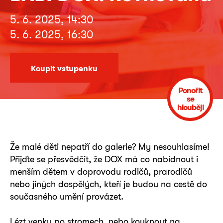
5. 6. 2025, 14:30
5. 6. 2025, 16:30
Koupit vstupenku
Ponořit
se
hlouběji
Že malé děti nepatří do galerie? My nesouhlasíme!
Přijďte se přesvědčit, že DOX má co nabídnout i
menším dětem v doprovodu rodičů, prarodičů
nebo jiných dospělých, kteří je budou na cestě do
současného umění provázet.
Lézt venku po stromech, nebo kouknout na