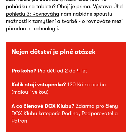
pohádku na tabletu? Obojí je prima. Výstava
Úhel
pohledu 3: Rovnováha
nám nabídne spoustu
možností k zamyšlení a tvorbě - o rovnováze mezi
přírodou a technologií.
Nejen dětství je plné otázek
Pro koho?
Pro děti od 2 do 4 let
Kolik stojí vstupenka?
120 Kč za osobu
(malou i velkou)
A co členové DOX Klubu?
Zdarma pro členy
DOX Klubu kategorie Rodina, Podporovatel a
Patron