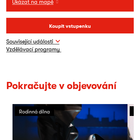
Ukázat na mapě
Koupit vstupenku
Související události
Vzdělávací programy
Pokračujte v objevování
Rodinná dílna
Ro