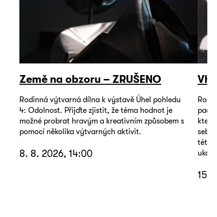
Země na obzoru – ZRUŠENO
Vho
Rodinná výtvarná dílna k výstavě Úhel pohledu
Rodin
4: Odolnost. Přijďte zjistit, že téma hodnot je
pacie
možné probrat hravým a kreativním způsobem s
který
pomocí několika výtvarných aktivit.
sebou
této 
8. 8. 2026, 14:00
ukáza
15. 