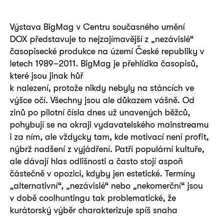
Výstava BigMag v Centru současného umění
DOX představuje to nejzajímavější z „nezávislé“
časopisecké produkce na území České republiky v
letech 1989–2011. BigMag je přehlídka časopisů,
které jsou jinak hůř
k nalezení, protože nikdy nebyly na stáncích ve
výšce očí. Všechny jsou ale důkazem vášně. Od
zinů po pilotní čísla dnes už unavených běžců,
pohybují se na okraji vydavatelského mainstreamu
i za ním, ale vždycky tam, kde motivací není profit,
nýbrž nadšení z vyjádření. Patří populární kultuře,
ale dávají hlas odlišnosti a často stojí aspoň
částečně v opozici, kdyby jen estetické. Termíny
„alternativní“, „nezávislé“ nebo „nekomerční“ jsou
v době coolhuntingu tak problematické, že
kurátorský výběr charakterizuje spíš snaha