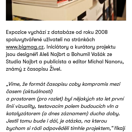
Expozice vychází z databáze od roku 2008
spoluvytvářené uživateli na stránkách
www.bigmag.cz
. Iniciátory a kurátory projektu
jsou designéři Aleš Najbrt a Bohumil Vašák ze
Studia Najbrt a publicista a editor Michal Nanoru,
známý z časopisu Živel.
„Víme, že formát časopisu coby kompromis mezi
časem (aktuálností)
a prostorem (pro rozlet) byl nějakých sto let první
linií vizuality, testovacím polem budoucích vln a
katalyzátorem (a dnes záznamem) ducha doby.
Jestli tomu bude i dál, je otázka, na kterou
bychom si rádi odpověděli tímhle projektem,“
říkají