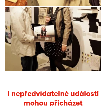
I nepředvídatelné události
mohou přicházet