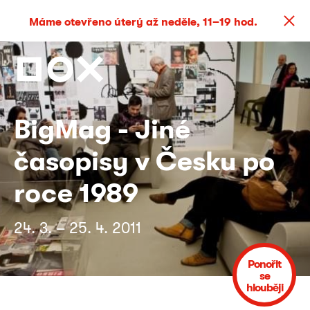
Máme otevřeno úterý až neděle, 11–19 hod.
BigMag - Jiné
časopisy v Česku po
roce 1989
24. 3. – 25. 4. 2011
Ponořit
se
hlouběji