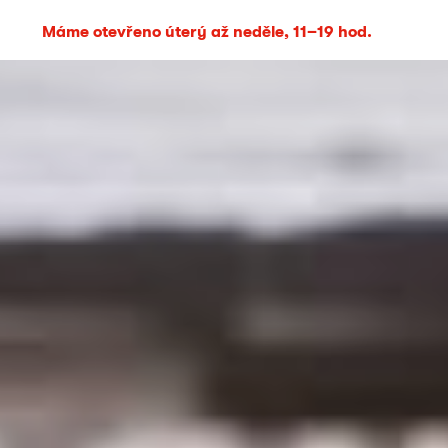
Máme otevřeno úterý až neděle, 11–19 hod.