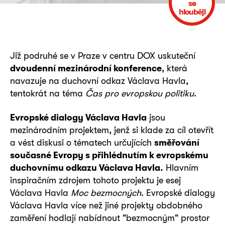
se
hlouběji
Již podruhé se v Praze v centru DOX uskuteční
dvoudenní mezinárodní konference
, která
navazuje na duchovní odkaz Václava Havla,
tentokrát na téma
Čas pro evropskou politiku
.
Evropské dialogy Václava Havla
jsou
mezinárodním projektem, jenž si klade za cíl otevřít
a vést diskusi o tématech určujících
směřování
současné Evropy s přihlédnutím k evropskému
duchovnímu odkazu Václava Havla.
Hlavním
inspiračním zdrojem tohoto projektu je esej
Václava Havla
Moc bezmocných
. Evropské dialogy
Václava Havla více než jiné projekty obdobného
zaměření hodlají nabídnout "bezmocným" prostor