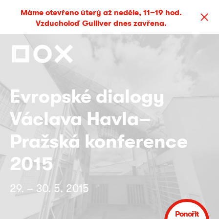
Máme otevřeno úterý až neděle, 11–19 hod.
Vzducholoď Gulliver dnes zavřena.
Evropské dialogy
Václava Havla–
Pražská konference
2015
29. – 30. 5. 2015
Ponořit