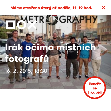
Máme otevřeno úterý až neděle, 11–19 hod.
Irák očima místních
fotografů
16. 2. 2015, 18:30
Ponořit
se
hlouběji