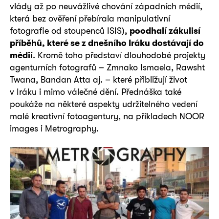
vlády až po neuvážlivé chování západních médií,
která bez ověření přebírala manipulativní
fotografie od stoupenců ISIS),
poodhalí zákulisí
příběhů, které se z dnešního Iráku dostávají do
médií
. Kromě toho představí dlouhodobé projekty
agenturních fotografů – Zmnako Ismaela, Rawsht
Twana, Bandan Atta aj. – které přibližují život
v Iráku i mimo válečné dění. Přednáška také
poukáže na některé aspekty udržitelného vedení
malé kreativní fotoagentury, na příkladech NOOR
images i Metrography.