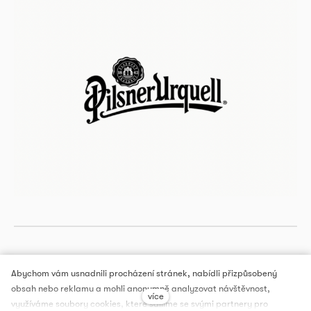
Abychom vám usnadnili procházení stránek, nabídli přizpůsobený
obsah nebo reklamu a mohli anonymně analyzovat návštěvnost,
více
DOX PRAGUE, a.s.
využíváme soubory cookies, které sdílíme se svými partnery pro