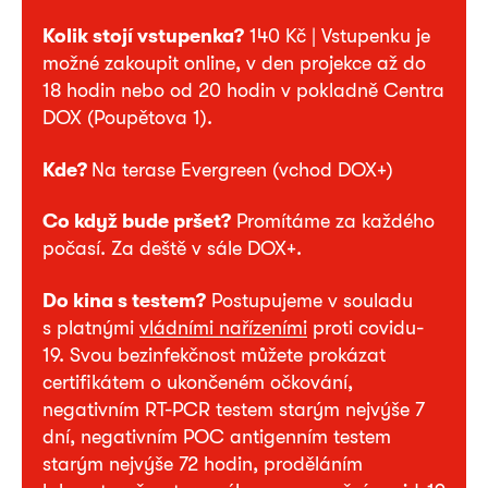
Kolik stojí vstupenka?
140 Kč | Vstupenku je
možné zakoupit online, v den projekce až do
18 hodin nebo od 20 hodin v pokladně Centra
DOX (Poupětova 1).
Kde?
Na terase Evergreen (vchod DOX+)
Co když bude pršet?
Promítáme za každého
počasí. Za deště v sále DOX+.
Do kina s testem?
Postupujeme v souladu
s platnými
vládními nařízeními
proti covidu-
19. Svou bezinfekčnost můžete prokázat
certifikátem o ukončeném očkování,
negativním RT-PCR testem starým nejvýše 7
dní, negativním POC antigenním testem
starým nejvýše 72 hodin, proděláním