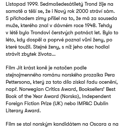
Listopad 1999. Sedmašedesátiletý Trond žije na
samotě a těší se, že i Nový rok 2000 stráví sám.
S příchodem zimy přišel na to, že má za souseda
muže, kterého znal v dávném roce 1948. Tehdy
v létě bylo Trondovi čerstvých patnáct let. Bylo to
léto, kdy dospěl a poprvé poznal vůni ženy, po
které toužil. Stejné ženy, s níž jeho otec hodlal
strávit zbytek života…
Film Jít krást koně je natočen podle
stejnojmenného románu norského prozaika Pera
Pettersona, který za toto dílo získal řadu ocenění,
např. Norwegian Critics Award, Booksellers’ Best
Book of the Year Award (Norsko), Independent
Foreign Fiction Prize (UK) nebo IMPAC Dublin
Literary Award.
Film se stal norským kandidátem na Oscara a na