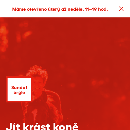
Máme otevřeno úterý až neděle, 11–19 hod.
Sundat
brýle
Jít krást koně