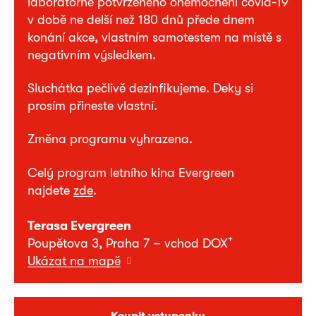
laboratorně potvrzeného onemocnění covid-19
v době ne delší než 180 dnů přede dnem
konání akce, vlastním samotestem na místě s
negativním výsledkem.
Sluchátka pečlivě dezinfikujeme. Deky si
prosím přineste vlastní.
Změna programu vyhrazena.
Celý program letního kina Evergreen
najdete
zde
.
Terasa Evergreen
+
Poupětova 3, Praha 7 – vchod DOX
Ukázat na mapě
Koupit vstupenku