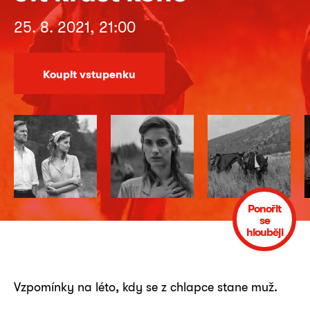
25. 8. 2021, 21:00
Koupit vstupenku
Ponořit
se
hlouběji
Vzpomínky na léto, kdy se z chlapce stane muž.