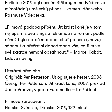
Berlinále 2019 byl oceněn Stříbrným medvědem za
mimořádný umělecký přínos – kameru dánského
Rasmuse Videbæka.
„Filmová podoba příběhu Jít krást koně je v tom
nejlepším slova smyslu reklamou na román, podle
něhož byla natočena: budí chuť po něm (znovu)
sáhnout a přečíst si dopodrobna vše, co film ve
své zkratce nemohl obsáhnout.“ – Marcel Kabát,
Lidové noviny
Literární předloha:
Originál: Per Petterson, Ut og stjæle hester, 2003
Česky: Per Petterson: Jít krást koně, 2007, překlad
Jarka Vrbová, vydala Euromedia – Knižní klub
Filmové zpracování:
Norsko, Švédsko, Dánsko, 2019, 122 minut