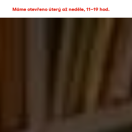
Máme otevřeno úterý až neděle, 11–19 hod.