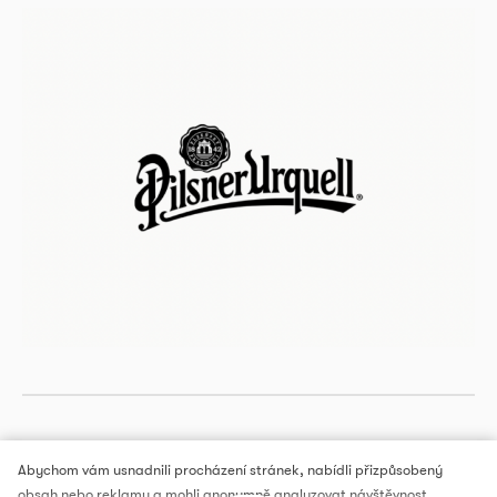
Abychom vám usnadnili procházení stránek, nabídli přizpůsobený
obsah nebo reklamu a mohli anonymně analyzovat návštěvnost,