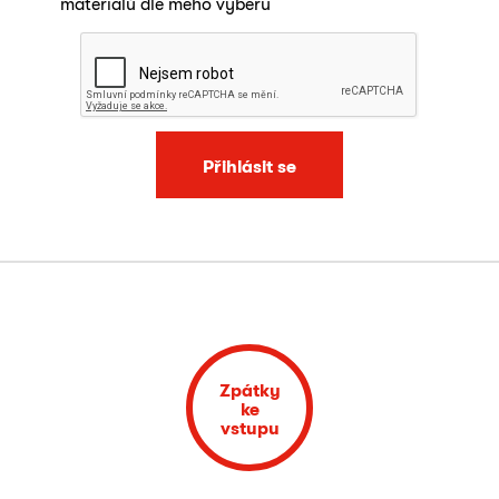
materiálů dle mého výběru
Přihlásit se
Zpátky
ke
vstupu