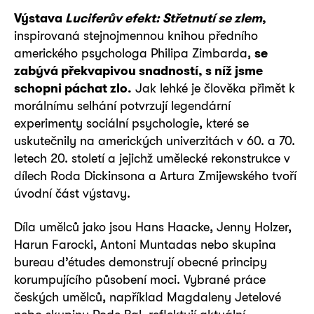
Výstava
Luciferův efekt: Střetnutí se zlem
,
inspirovaná stejnojmennou knihou předního
amerického psychologa Philipa Zimbarda,
se
zabývá překvapivou snadností, s níž jsme
schopni páchat zlo.
Jak lehké je člověka přimět k
morálnímu selhání potvrzují legendární
experimenty sociální psychologie, které se
uskutečnily na amerických univerzitách v 60. a 70.
letech 20. století a jejichž umělecké rekonstrukce v
dílech Roda Dickinsona a Artura Zmijewského tvoří
úvodní část výstavy.
Díla umělců jako jsou Hans Haacke, Jenny Holzer,
Harun Farocki, Antoni Muntadas nebo skupina
bureau d’études demonstrují obecné principy
korumpujícího působení moci. Vybrané práce
českých umělců, například Magdaleny Jetelové