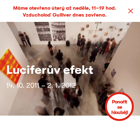
Máme otevřeno úterý až neděle, 11–19 hod.
Vzducholoď Gulliver dnes zavřena.
Luciferův efekt
14. 10. 2011 – 2. 1. 2012
Ponořit
se
hlouběji