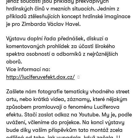
jehož součástí jsou příklady překvapivých
hrdinských činů v mezních situacích. Jedním z
příkladů ztělesňujících koncept hrdinské imaginace
je pro Zimbarda Václav Havel.
Výstavu doplní řada přednášek, diskuzí a
komentovaných prohlídek za účasti širokého
spektra osobností a odborníků z nejrůznějších
oborů.
Více informací na:
http://luciferuvefekt.dox.cz/
Zašlete nám fotografie tematicky vhodného street
artu, nebo krátká videa, záznamy, které nějakým
způsobem promlouvají o fenoménu Luciferova
efektu. Stačí zaslat odkaz na Youtube. My je, podle
uvážení, včleníme do projekce. Na konci výstavy
bude díky vašim příspěvkům tato montáž zcela
odlišná od toho, jak vypadala, když začala. U