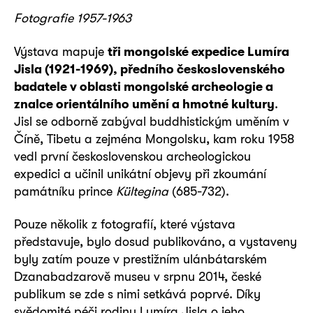
Fotografie 1957-1963
Výstava mapuje
tři mongolské expedice Lumíra
Jisla (1921-1969), předního československého
badatele v oblasti mongolské archeologie a
znalce orientálního umění a hmotné kultury
.
Jisl se odborně zabýval buddhistickým uměním v
Číně, Tibetu a zejména Mongolsku, kam roku 1958
vedl první československou archeologickou
expedici a učinil unikátní objevy při zkoumání
památníku prince
Kültegina
(685-732).
Pouze několik z fotografií, které výstava
představuje, bylo dosud publikováno, a vystaveny
byly zatím pouze v prestižním ulánbátarském
Dzanabadzarově museu v srpnu 2014, české
publikum se zde s nimi setkává poprvé. Díky
svědomité péči rodiny Lumíra Jisla o jeho