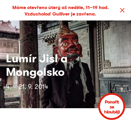
Máme otevřeno úterý až neděle, 11–19 hod.
Vzducholoď Gulliver je zavřena.
Lumír Jisl a
Mongolsko
4. – 21. 9. 2014
Ponořit
se
hlouběji