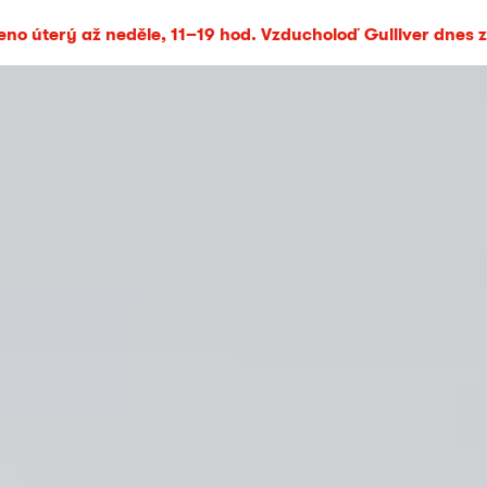
no úterý až neděle, 11–19 hod. Vzducholoď Gulliver dnes 