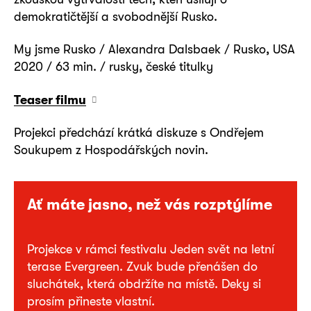
demokratičtější a svobodnější Rusko.
My jsme Rusko / Alexandra Dalsbaek / Rusko, USA
2020 / 63 min. / rusky, české titulky
Teaser filmu
Projekci předchází krátká diskuze s Ondřejem
Soukupem z Hospodářských novin.
Ať máte jasno, než vás rozptýlíme
Projekce v rámci festivalu Jeden svět na letní
terase Evergreen. Zvuk bude přenášen do
sluchátek, která obdržíte na místě. Deky si
prosím přineste vlastní.