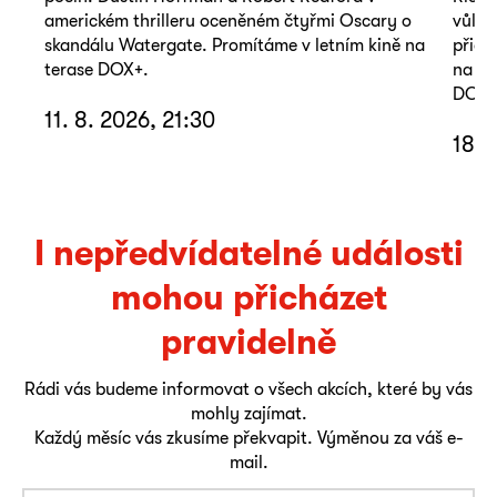
americkém thrilleru oceněném čtyřmi Oscary o
vůle,
skandálu Watergate. Promítáme v letním kině na
přiče
terase DOX+.
na re
DOX+
11. 8. 2026, 21:30
18. 
I nepředvídatelné události
mohou přicházet
pravidelně
Rádi vás budeme informovat o všech akcích, které by vás
mohly zajímat.
Každý měsíc vás zkusíme překvapit. Výměnou za váš e-
mail.