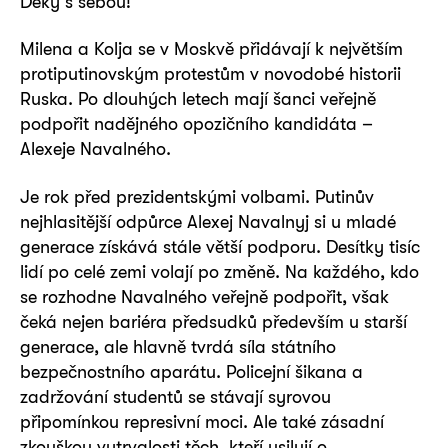
Deky s sebou!
Milena a Kolja se v Moskvě přidávají k největším
protiputinovským protestům v novodobé historii
Ruska. Po dlouhých letech mají šanci veřejně
podpořit nadějného opozičního kandidáta –
Alexeje Navalného.
Je rok před prezidentskými volbami. Putinův
nejhlasitější odpůrce Alexej Navalnyj si u mladé
generace získává stále větší podporu. Desítky tisíc
lidí po celé zemi volají po změně. Na každého, kdo
se rozhodne Navalného veřejně podpořit, však
čeká nejen bariéra předsudků především u starší
generace, ale hlavně tvrdá síla státního
bezpečnostního aparátu. Policejní šikana a
zadržování studentů se stávají syrovou
připomínkou represivní moci. Ale také zásadní
zkouškou vytrvalosti těch, kteří usilují o