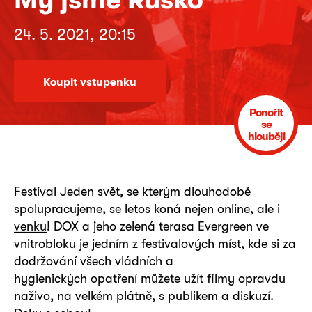
24. 5. 2021, 20:15
Koupit vstupenku
Ponořit
se
hlouběji
Festival Jeden svět, se kterým dlouhodobě
spolupracujeme, se letos koná nejen online, ale i
venku
! DOX a jeho zelená terasa Evergreen ve
vnitrobloku je jedním z festivalových míst, kde si za
dodržování všech vládních a
hygienických opatření můžete užít filmy opravdu
naživo, na velkém plátně, s publikem a diskuzí.