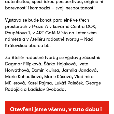
autenticitou, specifickou perspektivou, originální
barevností i kompozicí – svojí nespoutaností.
Výstava se bude konat paralelně ve třech
prostorách v Praze 7: v kavárně Centra DOX,
Poupětova 1, v ART Café Místo na Letenském
náměstí a v Ateliéru radostné tvorby – Nad
Královskou oborou 55.
Za Ateliér radostné tvorby se výstavy zúčastní:
Dagmar Filípková, Šárka Hojaková, Iveta
Horváthová, Dominik Jirsa, Jarmila Jandová,
Marie Kohoutková, Marie Kůsová, Vladimíra
Müllerová, Karel Pajma, Lukáš Paleček, George
Radojčič a Ladislav Svoboda.
Otevřeni jsme všemu, v tuto dobu i