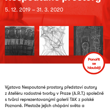
5. 12. 2019 – 31. 3. 2020
Ponořit
se
hlouběji
Výstava Nespoutané prostory představí autory
z Ateliéru radostné tvorby v Praze (A.R.T.) společně
s tvůrci reprezentovanými galerií TAK z polské
Poznaně. Přestože jejich chápání světa a