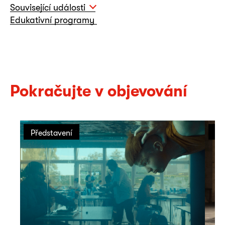
Související události
Edukativní programy
Pokračujte v objevování
Představení
Př