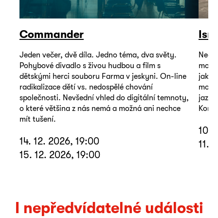
Commander
Isr
Jeden večer, dvě díla. Jedno téma, dva světy.
Neoby
Pohybové divadlo s živou hudbou a film s
mohou
dětskými herci souboru Farma v jeskyni. On-line
jako 
radikalizace dětí vs. nedospělé chování
mořem
společnosti. Nevšední vhled do digitální temnoty,
jazyk
o které většina z nás nemá a možná ani nechce
Koná 
mít tušení.
10. 
14. 12. 2026, 19:00
11. 
15. 12. 2026, 19:00
I nepředvídatelné události