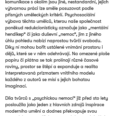
komunikace s okolím jsou jiné, nestandardní, jejich
výtvarnou práci lze směle posuzovat podle
přísných uměleckých kritérií. Psychosociální
výbava těchto umělců, kterou naše společnost
poněkud redukcionisticky označuje jako „mentální
hendikep“ či jako duševní „nemoc“, jim z jiného
úhlu pohledu nabízí naprostou tvůrčí svobodu.
Díky ní mohou bořit ustálené vnímání prostoru i
dějů, které se v něm odehrávají. Na omezené ploše
papíru či plátna se tak prolínají různé časové
roviny, prostor se štěpí a expanduje a realita
interpretovaná prizmatem vnitřního modelu
každého z autorů se mísí s jejich bohatou
imaginací.
Díla tvůrců s „psychickou nemocí“ již před sto lety
posloužila jako jeden z hlavních zdrojů inspirace
moderního umění a dodnes překvapuje svou