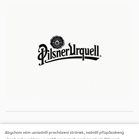
Abychom vám usnadnili procházení stránek, nabídli přizpůsobený