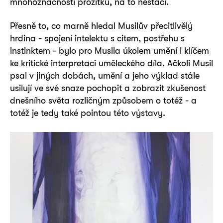
mnohoznačnosti prožitků, na to nestačí.
Přesně to, co marně hledal Musilův přecitlivělý
hrdina - spojení intelektu s citem, postřehu s
instinktem - bylo pro Musila úkolem umění i klíčem
ke kritické interpretaci uměleckého díla. Ačkoli Musil
psal v jiných dobách, umění a jeho výklad stále
usilují ve své snaze pochopit a zobrazit zkušenost
dnešního světa rozličným způsobem o totéž - a
totéž je tedy také pointou této výstavy.