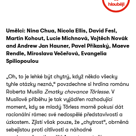
hlouběji
Umělci: Nina Chua, Nicola Ellis, David Fesl,
Martin Kohout, Lucie Michnová, Vojtěch Novák
and Andrew Jan Hauner, Pavel Příkaský, Maeve
Rendle, Miroslava Večeřová, Evangelia
Spiliopoulou
„Oh, to je lehké být chytrý, když někdo všecky
tyhle otázky nezná,“ povzdechne si hrdina románu
Roberta Musila
Zmatky chovance T
örlesse.
V
Musilově příběhu je tak vyjádřen rozhodující
moment, kdy se mladý Törless marně pokusí dát
racionální rámec své nedospělé představivosti a
úzkostem. Zjistí však pouze, že „chytrost“, obrněná
sebejistou proti citlivosti a náhodné