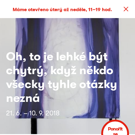
Máme otevřeno úterý až neděle, 11–19 hod.
Oh, to je lehké být
chytrý, když někdo
všecky tyhle otázky
nezná
21. 6. – 10. 9. 2018
Ponořit
se