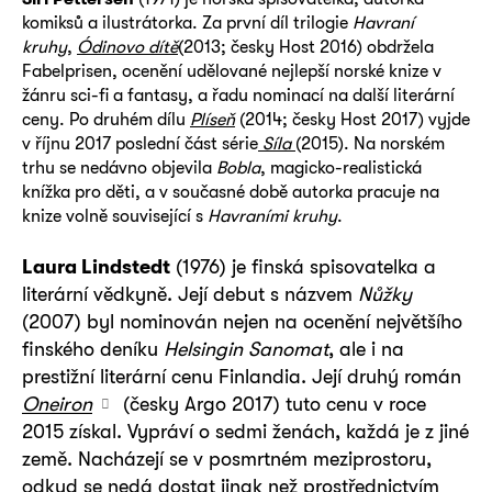
komiksů a ilustrátorka. Za první díl trilogie
Havraní
kruhy
,
Ódinovo dítě
(2013; česky Host 2016) obdržela
Fabelprisen, ocenění udělované nejlepší norské knize v
žánru sci-fi a fantasy, a řadu nominací na další literární
ceny. Po druhém dílu
Plíseň
(2014; česky Host 2017) vyjde
v říjnu 2017 poslední část série
Síla
(2015). Na norském
trhu se nedávno objevila
Bobla
, magicko-realistická
knížka pro děti, a v současné době autorka pracuje na
knize volně související s
Havraními kruhy
.
Laura Lindstedt
(1976) je finská spisovatelka a
literární vědkyně. Její debut s názvem
Nůžky
(2007) byl nominován nejen na ocenění největšího
finského deníku
Helsingin Sanomat
, ale i na
prestižní literární cenu Finlandia. Její druhý román
Oneiron
(česky Argo 2017) tuto cenu v roce
2015 získal. Vypráví o sedmi ženách, každá je z jiné
země. Nacházejí se v posmrtném meziprostoru,
odkud se nedá dostat jinak než prostřednictvím