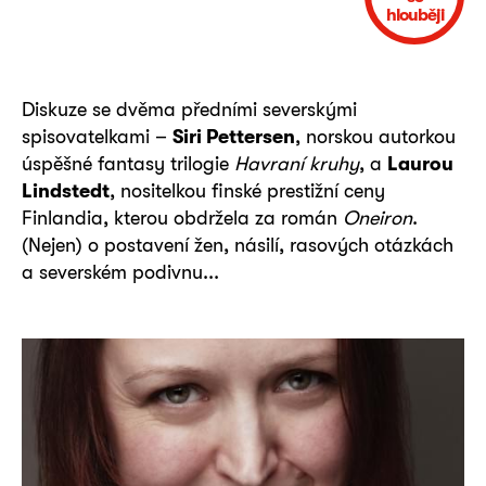
hlouběji
Diskuze se dvěma předními severskými
spisovatelkami –
Siri Pettersen
, norskou autorkou
úspěšné fantasy trilogie
Havraní kruhy
, a
Laurou
Lindstedt
, nositelkou finské prestižní ceny
Finlandia, kterou obdržela za román
Oneiron
.
(Nejen) o postavení žen, násilí, rasových otázkách
a severském podivnu...