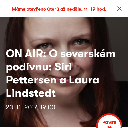
Máme otevřeno úterý až neděle, 11–19 hod.
ON AIR: O severském
podivnu: Siri
Pettersen a Laura
Lindstedt
23. 11. 2017, 19:00
Ponořit
se