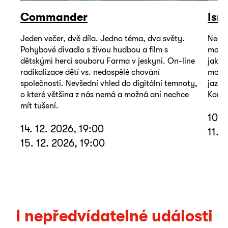
Commander
Isr
Jeden večer, dvě díla. Jedno téma, dva světy.
Neoby
Pohybové divadlo s živou hudbou a film s
mohou
dětskými herci souboru Farma v jeskyni. On-line
jako 
radikalizace dětí vs. nedospělé chování
mořem
společnosti. Nevšední vhled do digitální temnoty,
jazyk
o které většina z nás nemá a možná ani nechce
Koná 
mít tušení.
10. 
14. 12. 2026, 19:00
11. 
15. 12. 2026, 19:00
I nepředvídatelné události