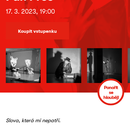
17. 3. 2023, 19:00
Koupit vstupenku
Ponořit
se
hlouběji
Slova, která mi nepatří.