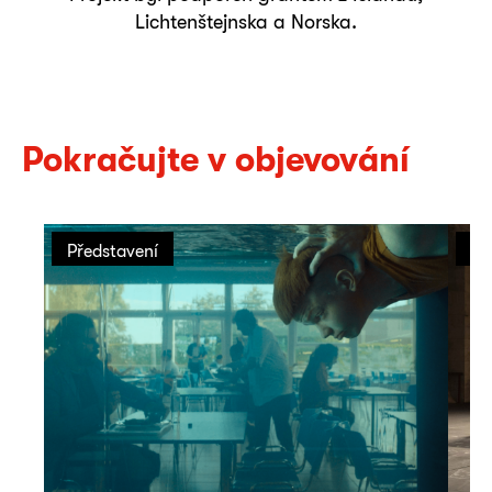
Lichtenštejnska a Norska.
Pokračujte v objevování
Představení
Př