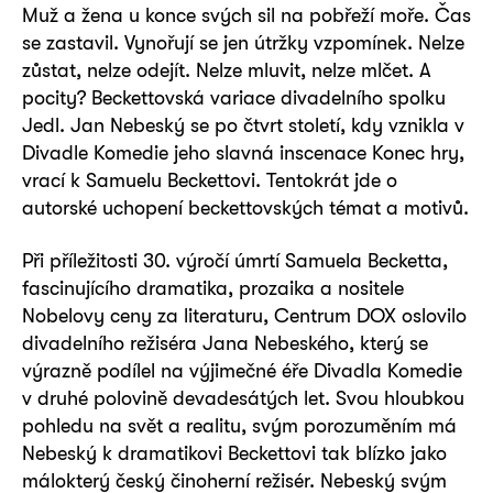
Muž a žena u konce svých sil na pobřeží moře. Čas
se zastavil. Vynořují se jen útržky vzpomínek. Nelze
zůstat, nelze odejít. Nelze mluvit, nelze mlčet. A
pocity? Beckettovská variace divadelního spolku
Jedl. Jan Nebeský se po čtvrt století, kdy vznikla v
Divadle Komedie jeho slavná inscenace Konec hry,
vrací k Samuelu Beckettovi. Tentokrát jde o
autorské uchopení beckettovských témat a motivů.
Při příležitosti 30. výročí úmrtí Samuela Becketta,
fascinujícího dramatika, prozaika a nositele
Nobelovy ceny za literaturu, Centrum DOX oslovilo
divadelního režiséra Jana Nebeského, který se
výrazně podílel na výjimečné éře Divadla Komedie
v druhé polovině devadesátých let. Svou hloubkou
pohledu na svět a realitu, svým porozuměním má
Nebeský k dramatikovi Beckettovi tak blízko jako
málokterý český činoherní režisér. Nebeský svým