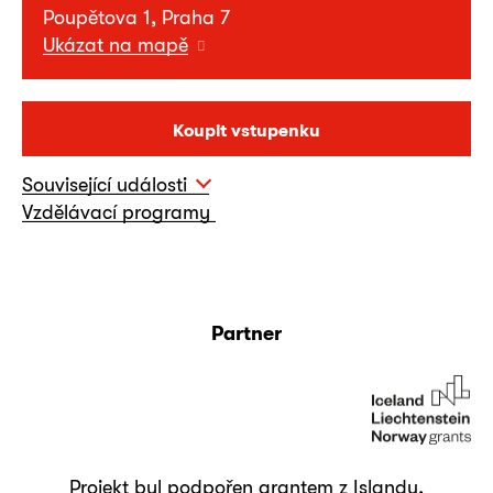
Poupětova 1, Praha 7
Ukázat na mapě
Koupit vstupenku
Související události
Vzdělávací programy
Partner
Projekt byl podpořen grantem z Islandu,