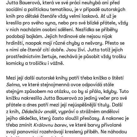
Jutta Bauerová, která ve své práci neuhybá ani před
sociální a politickou tematikou, je v případě autorských
knih pro dětské čtenáře vždy velmi laskavá. Ať už je
kreslila pro svého syna, nebo pro své blízké přátele, vždy
v nich nacházím osobní sdělení. Nezřídka se příběhy
podobají bajkám. Jejich hrdinové ale nejsou nijak
hrdinští, naopak mají různé chyby a nešvary. Přesto se
s nimi ale čtenář cítí dobře. Jsou živí. Jutta totiž jejich
prostřednictvím žertuje, nechává je působit vždy trošku
komicky a trošičku i vážně.
Mezi její další autorské knihy patří třeba knížka o štěstí
Selma
, ve které stejnojmenná ovce odpovídá stále
stejným způsobem na otázku, co by si přála, kdyby. Tuto
knížku nakreslila Jutta Bauerová za jediný večer pro své
přátele a dnes patří mezi její nejúspěšnější tituly. Další
z knih,
Dědečkův anděl
, vypráví o strážném andělovi
jejího dědečka, který často sloužil přesčasy. A nakonec je
třeba zmínit
Královnu barev
, ve které barvy přivolané
svojí panovnicí rozehrávají kreslený příběh. Ne náhodou