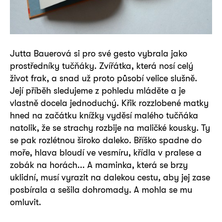
Jutta Bauerová si pro své gesto vybrala jako
prostředníky tučňáky. Zvířátka, která nosí celý
život frak, a snad už proto působí velice slušně.
Její příběh sledujeme z pohledu mláděte a je
vlastně docela jednoduchý. Křik rozzlobené matky
hned na začátku knížky vyděsí malého tučňáka
natolik, že se strachy rozbije na maličké kousky. Ty
se pak rozlétnou široko daleko. Bříško spadne do
moře, hlava bloudí ve vesmíru, křídla v pralese a
zobák na horách... A maminka, která se brzy
uklidní, musí vyrazit na dalekou cestu, aby jej zase
posbírala a sešila dohromady. A mohla se mu
omluvit.