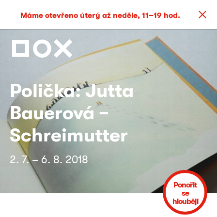
Máme otevřeno úterý až neděle, 11–19 hod.
Polička: Jutta
Bauerová −
Schreimutter
2. 7. – 6. 8. 2018
Ponořit
se
hlouběji