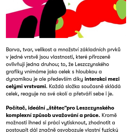
Barva, tvar, velikost a množství základních prvků
v jedné vrstvě jsou vlastnosti, které přirozeně
ovlivňují jedna druhou; to, že Leszczynského
grafiky vnímáme jako celek s hloubkou a
dynamikou je ale především díky
interakci mezi
celými vrstvami
. Každá složka současně skládá
celek, reaguje na své okolí a přetváří sebe i je.
Počítač, ideální „štětec“pro Leszczynského
komplexní způsob uvažování a práce.
Kromě
možnosti ihned si práci vytisknout, zhodnotit a
postoupit dál značně osvobozuje vlastní fyzický