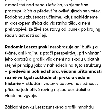
z množství nad sebou ležících, vzájemně se
prostupujících a především ovlivňujících se vrstev.
Podobnou zkušenost učiníme, když nahlédneme
mikroskopem třeba do vlastního těla, a není
překvapivé, že živé soustavy od buněk po krajiny
řadu vlastností sdílejí.
Radomír Leszczynski
nezobrazuje ani buňky a
tkáně, ani krajinu z ptačí perspektivy, při vnímání
jeho obrazů a grafik však není na škodu uplatnit
stejné principy jako v náhledech na tyto struktury
–
především pohled shora, vědomí přítomnosti
různě velkých základních prvků a vědomí
historie
– skládání vrstev v časové následnosti,
přičemž jednotlivé roviny nejsou bez dalšího
vlastního vývoje.
Základní prvky Leszczynského grafik mnohdy