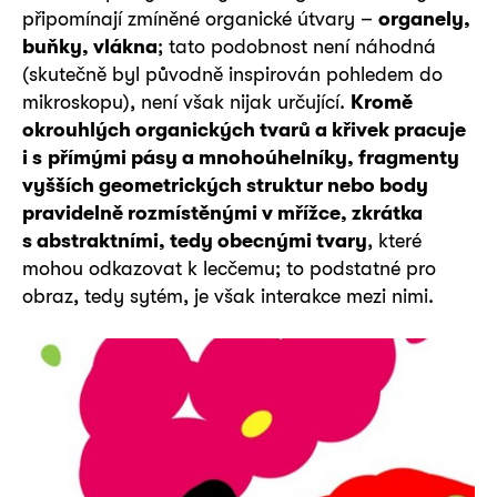
připomínají zmíněné organické útvary –
organely,
buňky, vlákna
; tato podobnost není náhodná
(skutečně byl původně inspirován pohledem do
mikroskopu), není však nijak určující.
Kromě
okrouhlých organických tvarů a křivek pracuje
i
s
přímými pásy a mnohoúhelníky, fragmenty
vyšších geometrických struktur nebo body
pravidelně rozmístěnými v mřížce, zkrátka
s abstraktními, tedy obecnými tvary
, které
mohou odkazovat k lecčemu; to podstatné pro
obraz, tedy sytém, je však interakce mezi nimi.