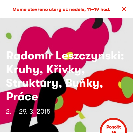
Máme otevřeno úterý až neděle, 11–19 hod.
Radomír Leszczynski:
Kruhy, Křivky,
Struktury, Buňky,
Práce
2. – 29. 3. 2015
Ponořit
se