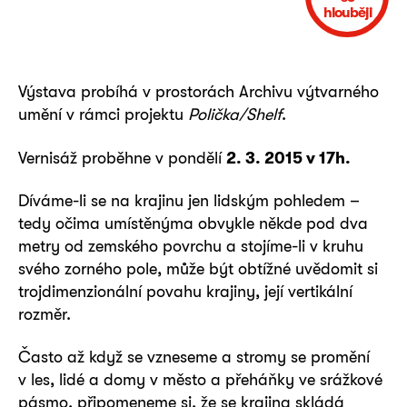
hlouběji
Výstava probíhá v prostorách Archivu výtvarného
umění v rámci projektu
Polička/Shelf
.
Vernisáž proběhne v pondělí
2. 3. 2015 v 17h.
Díváme-li se na krajinu jen lidským pohledem –
tedy očima umístěnýma obvykle někde pod dva
metry od zemského povrchu a stojíme-li v kruhu
svého zorného pole, může být obtížné uvědomit si
trojdimenzionální povahu krajiny, její vertikální
rozměr.
Často až když se vzneseme a stromy se promění
v les, lidé a domy v město a přeháňky ve srážkové
pásmo, připomeneme si, že se krajina skládá