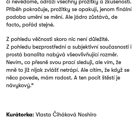
či nevědomě, odráží všechny prožitky a zkušenosti.
Příběh pokračuje, prožitky se opakují, jenom finální
podoba umění se mění. Ale jádro zůstává, de
facto, pořád stejné.
Z pohledu věčnosti skoro nic není důležité.
Z pohledu bezprostřední a subjektivní současnosti i
prostá banalita nabývá všeovlivňující rozměr.
Nevím, co přesně svou prací sleduji, ale vím, že
mně to již nijak zvlášť netrápí. Ale cítím, že když se
něco povede, mám radost. A ten pocit štěstí je
návykový.“
Kurátorka:
Vlasta Čiháková Noshiro