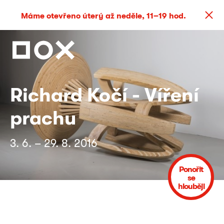
Máme otevřeno úterý až neděle, 11–19 hod.
Richard Kočí - Víření
prachu
3. 6. – 29. 8. 2016
Ponořit
se
hlouběji