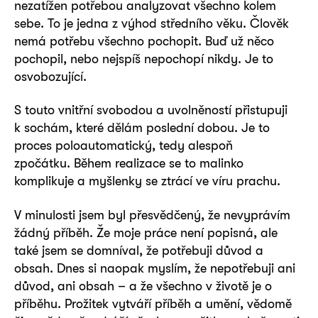
nezatížen potřebou analyzovat všechno kolem
sebe. To je jedna z výhod středního věku. Člověk
nemá potřebu všechno pochopit. Buď už něco
pochopil, nebo nejspíš nepochopí nikdy. Je to
osvobozující.
S touto vnitřní svobodou a uvolněností přistupuji
k sochám, které dělám poslední dobou. Je to
proces poloautomatický, tedy alespoň
zpočátku. Během realizace se to malinko
komplikuje a myšlenky se ztrácí ve víru prachu.
V minulosti jsem byl přesvědčený, že nevyprávím
žádný příběh. Že moje práce není popisná, ale
také jsem se domníval, že potřebuji důvod a
obsah. Dnes si naopak myslím, že nepotřebuji ani
důvod, ani obsah – a že všechno v životě je o
příběhu. Prožitek vytváří příběh a umění, vědomě