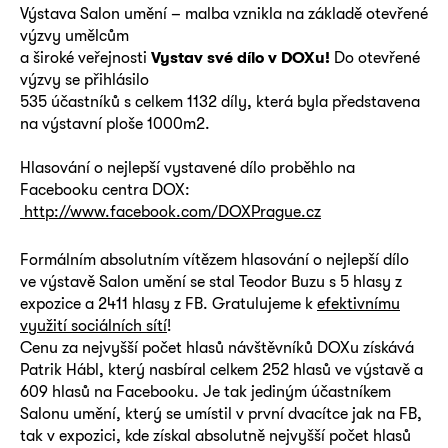
Výstava Salon umění – malba vznikla na základě otevřené
výzvy umělcům
a široké veřejnosti
Vystav své dílo v DOXu
!
Do otevřené
výzvy se přihlásilo
535 účastníků s celkem 1132 díly, která byla představena
na výstavní ploše 1000m2.
Hlasování o nejlepší vystavené dílo proběhlo na
Facebooku centra DOX:
http://www.facebook.com/DOXPrague.cz
Formálním absolutním vítězem hlasování o nejlepší dílo
ve výstavě Salon umění se stal Teodor Buzu s 5 hlasy z
expozice a 2411 hlasy z FB. Gratulujeme k
efektivnímu
využití sociálních sítí
!
Cenu za nejvyšší počet hlasů návštěvníků DOXu získává
Patrik Hábl, který nasbíral celkem 252 hlasů ve výstavě a
609 hlasů na Facebooku. Je tak jediným účastníkem
Salonu umění, který se umístil v první dvacítce jak na FB,
tak v expozici, kde získal absolutně nejvyšší počet hlasů