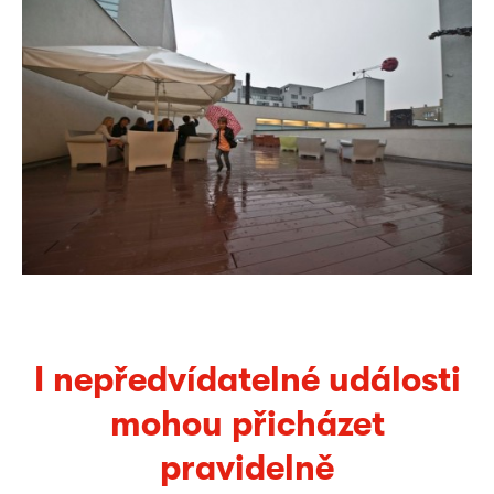
I nepředvídatelné události
mohou přicházet
pravidelně