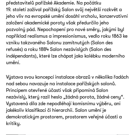
představitelů pařížské Akademie. Na počátku
19. století zažíval pařížský Salon svůj největší rozkvět a
jeho vliv na evropské umění dosáhl vrcholu, konzervativní
založení akademické poroty však předurčilo jeho
pozvolný pád. Nepochopení pro nové směry, jakými byl
například realismus a impresionismus, vedlo roku 1863 ke
vzniku takzvaného Salonu zamítnutých (Salon des
refusés) a roku 1884 Salon nezávislých (Salon des
indépendants), které lze chápat jako kolébku moderního
umění.
Výstava svou koncepcí instalace obrazů v několika řadách
nad sebou navazuje na instalace pařížských salonů.
Principem otevřené účasti však připomíná Salon
nezávislý, který razil heslo „žádná porota, žádné ceny“.
Vystavená díla zde nepodléhají komisnímu výběru, ani
jakékoliv klasifikaci či hierarchii. Salon umění je
demokratickým prostorem, prostorem veřejné účasti a
kritiky.