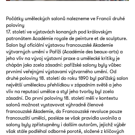
Počátky uměleckých salonů nalezneme ve Francii druhé
poloviny
17. století ve výstavách konaných pod královským
patronátem Académie royale de peinture et de sculpture.
Salon byl oficiální výstavou francouzské Akademie
výtvarných umění v Paříži (Académie des beaux-arts) a
jeho vliv na vývoj výstavní praxe a umělecké kritiky je
chápán jako zcela zásadní: pařížské salony byly vůbec
prvními veřejnými výstavami výtvarného umění. Od
druhé poloviny 18. století do roku 1890 byl pařížský salon
největší uměleckou přehlídkou v západním světě a jeho
vliv na reputaci umělce a styl jeho tvorby byl zcela
zásadní. Do první poloviny 18. století měli v kontextu
salonů možnost vystavovat výhradně členové
francouzské Akademie, do Francouzské revoluce pouze
francouzští umělci, posléze se však pravidla uvolnila a
salony byly zpřístupněny i dalším autorům, jejichž výběr
však stále podléhal odborné porotě, složené z klíčových