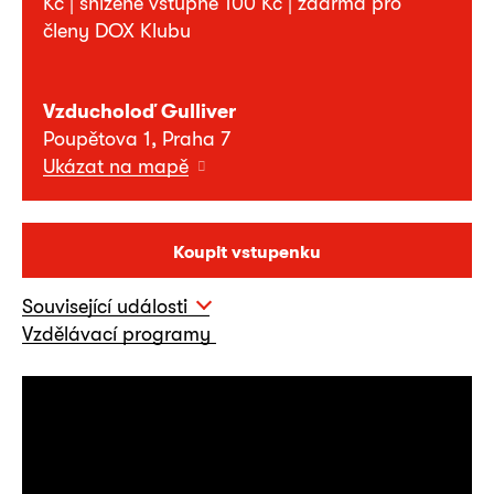
Kč | snížené vstupné 100 Kč | zdarma pro
členy DOX Klubu
Vzducholoď Gulliver
Poupětova 1, Praha 7
Ukázat na mapě
Koupit vstupenku
Související události
Vzdělávací programy