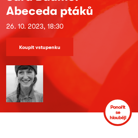
Abeceda ptáků
26. 10. 2023, 18:30
Koupit vstupenku
Ponořit
se
hlouběji