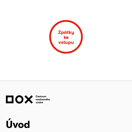
Zpátky
ke
vstupu
Úvod