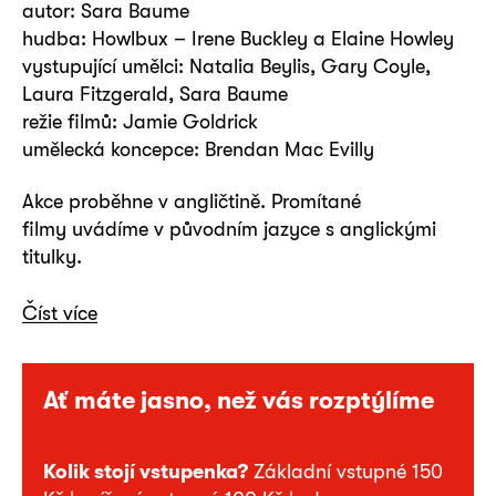
autor: Sara Baume
hudba: Howlbux – Irene Buckley a Elaine Howley
vystupující umělci: Natalia Beylis, Gary Coyle,
Laura Fitzgerald, Sara Baume
režie filmů: Jamie Goldrick
umělecká koncepce: Brendan Mac Evilly
Akce proběhne v angličtině. Promítané
filmy uvádíme v původním jazyce s anglickými
titulky.
Číst více
Ať máte jasno, než vás rozptýlíme
Kolik stojí vstupenka?
Základní vstupné 150