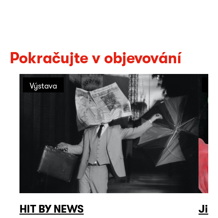
Pokračujte v objevování
Výstava
Vý
HIT BY NEWS
Jiř