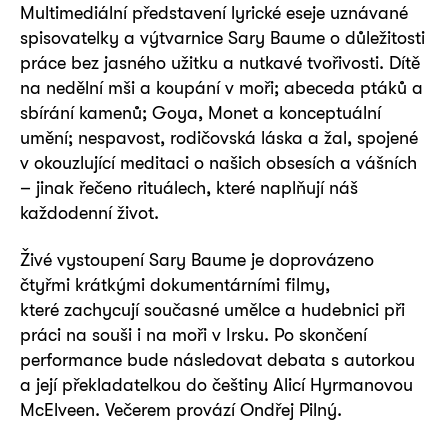
Multimediální představení lyrické eseje uznávané
spisovatelky a výtvarnice Sary Baume o důležitosti
práce bez jasného užitku a nutkavé tvořivosti. Dítě
na nedělní mši a koupání v moři; abeceda ptáků a
sbírání kamenů; Goya, Monet a konceptuální
umění; nespavost, rodičovská láska a žal, spojené
v okouzlující meditaci o našich obsesích a vášních
– jinak řečeno rituálech, které naplňují náš
každodenní život.
Živé vystoupení Sary Baume je doprovázeno
čtyřmi krátkými dokumentárními filmy,
které zachycují současné umělce a hudebnici při
práci na souši i na moři v Irsku. Po skončení
performance bude následovat debata s autorkou
a její překladatelkou do češtiny Alicí Hyrmanovou
McElveen. Večerem provází Ondřej Pilný.