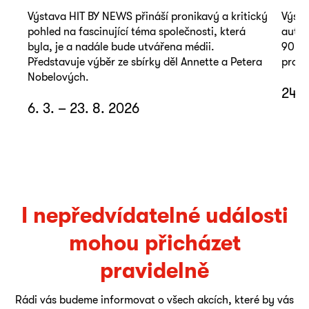
Výstava HIT BY NEWS přináší pronikavý a kritický
Výsta
pohled na fascinující téma společnosti, která
autop
byla, je a nadále bude utvářena médii.
90. l
Představuje výběr ze sbírky děl Annette a Petera
promě
Nobelových.
24. 
6. 3. – 23. 8. 2026
I nepředvídatelné události
mohou přicházet
pravidelně
Rádi vás budeme informovat o všech akcích, které by vás