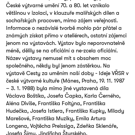
České výtvarné umění 70. a 80. let vznikalo
většinou v izolaci, v klauzuře malířských dílen a
sochařských pracoven, mimo zájem veřejnosti.
Informace o nezávislé tvorbě mohlo pár přátel a
známých získat přímo v ateliérech, ostatní zájemci
jenom na výstavách. Výstav bylo neporovnatelně
méně, dělily se na oficiální a ne-zcela oficiální.
Název výstavy nemusel mít s obsahem moc
společného, někdy byl jenom zástěrkou. Na
výstavě Cesty za uměním naší doby - Ideje VŘSR v
české výtvarné kultuře (Mánes, Praha, 19. 11. 1987
– 3. 1. 1988) byla mimo jiné vystavená díla
Václava Boštíka, Josefa Čapka, Karla Černého,
Aléna Diviše, Františka Foltýna, Františka
Hudečka, Josefa Istlera, Františka Kupky, Milady
Marešové, Františka Muziky, Emila Artura
Longena, Vojtěcha Preissiga, Zdeňka Sklenáře,
Josefa Šímy, Jindřicha Štyrského,