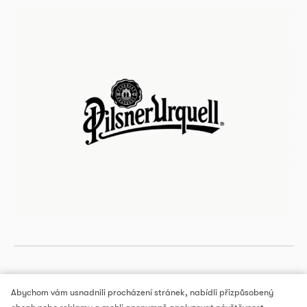
Abychom vám usnadnili procházení stránek, nabídli přizpůsobený