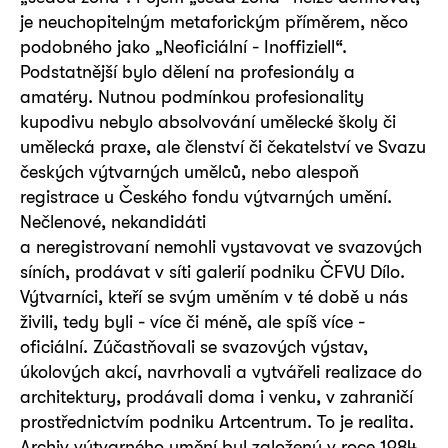
je neuchopitelným metaforickým příměrem, něco
podobného jako „Neoficiální - Inoffiziell“.
Podstatnější bylo dělení na profesionály a
amatéry. Nutnou podmínkou profesionality
kupodivu nebylo absolvování umělecké školy či
umělecká praxe, ale členství či čekatelství ve Svazu
českých výtvarných umělců, nebo alespoň
registrace u Českého fondu výtvarných umění.
Nečlenové, nekandidáti
a neregistrovaní nemohli vystavovat ve svazových
síních, prodávat v síti galerií podniku ČFVU Dílo.
Výtvarníci, kteří se svým uměním v té době u nás
živili, tedy byli - více či méně, ale spíš více -
oficiální. Zúčastňovali se svazových výstav,
úkolových akcí, navrhovali a vytvářeli realizace do
architektury, prodávali doma i venku, v zahraničí
prostřednictvím podniku Artcentrum. To je realita.
Archiv výtvarného umění byl založený v roce 1984