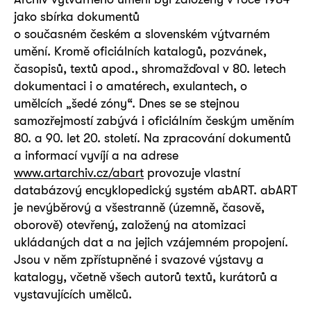
jako sbírka dokumentů
o současném českém a slovenském výtvarném
umění. Kromě oficiálních katalogů, pozvánek,
časopisů, textů apod., shromažďoval v 80. letech
dokumentaci i o amatérech, exulantech, o
umělcích „šedé zóny“. Dnes se se stejnou
samozřejmostí zabývá i oficiálním českým uměním
80. a 90. let 20. století. Na zpracování dokumentů
a informací vyvíjí a na adrese
www.artarchiv.cz/abart
provozuje vlastní
databázový encyklopedický systém abART. abART
je nevýběrový a všestranně (územně, časově,
oborově) otevřený, založený na atomizaci
ukládaných dat a na jejich vzájemném propojení.
Jsou v něm zpřístupněné i svazové výstavy a
katalogy, včetně všech autorů textů, kurátorů a
vystavujících umělců.