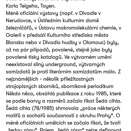
Karla Teigeho, Toyen.
Méně oficiální výstavy (např. v Divadle v
Nerudovce, v Ústředním kulturním domě
železničářů, v Ústavu makromolekulární chemie, v
Galerii v předsálí Kulturního střediska města
Blanska nebo v Divadlo hudby v Olomouc) byly,
až na pár případů, povolené, stejně jako byly
povolené tisky katalogů. Ve výtvarném umění
neexistoval silný underground, výtvarných
samizdatů je proti literárním samizdatům málo. Z
nejznámějších - několik příležitostných
strojopisných sborníků, sborníkové periodikum
Někdo něco, obsáhlá publikace z roku 1985, které
se podle barvy a rozměrů začalo říkat Šedá cihla.
Šedá cihla (78/1985) shrnovala „práce některých
malířů a sochařů současnosti z okruhu Prahy“. O
méně oficiálních umělcích se začalo říkat, že tvoří
„šedou zónu“. Pojem „šedá zóna“ nelze definovat,