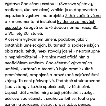
Výstava Společnou cestou II (Svazové výstavy,
realizace, úkolové akce) vznikla jako doprovodná
expozice k výstavnímu projektu
Zítřek začíná včera
a k monumentální instalaci
Evidence zájmových
osob.stb
. Zabývá se také dobou normalizace, 80.
a 90. lety 20. století.
V českém výtvarném umění, podobně jako v
ostatních uměleckých, kulturních a společenských
oblastech, tehdy neexistovaly jasné - neprostupné
a nepřekročitelné – hranice mezi oficiálním a
neoficiálním uměním. Společenství výtvarných
umělců, kurátorů a teoretiků bylo promiskuitně
promíchané, propojené a provázané nejrůznějšími
zájmy. To není překvapivé. Podobně strukturované
jsou vztahy v každé společnosti, i v té dnešní.
Úspěch dál z velké míry určují přátelské svazky,
účelová společenství, snaha zalíbit se, touha po
uznání a zařazení, služby, protislužby, peníze.