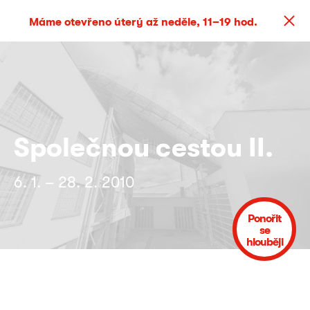
Máme otevřeno úterý až neděle, 11–19 hod.
Společnou cestou II.
6. 1. – 28. 2. 2010
Ponořit
se
hlouběji