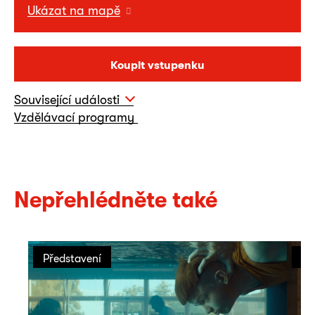
Ukázat na mapě
Koupit vstupenku
Související události
Vzdělávací programy
Nepřehlédněte také
Představení
Př