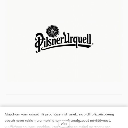
Abychom vám usnadnili procházení stránek, nabídli přizpůsobený
obsah nebo reklamu a mohli anonymně analyzovat návštěvnost,
více
DOX PRAGUE, a.s.
využíváme soubory cookies, které sdílíme se svými partnery pro