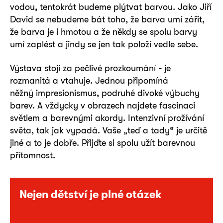
vodou, tentokrát budeme plýtvat barvou. Jako Jiří
David se nebudeme bát toho, že barva umí zářit,
že barva je i hmotou a že někdy se spolu barvy
umí zaplést a jindy se jen tak položí vedle sebe.
Výstava stojí za pečlivé prozkoumání - je
rozmanitá a vtahuje. Jednou připomíná
něžný impresionismus, podruhé divoké výbuchy
barev. A vždycky v obrazech najdete fascinaci
světlem a barevnými akordy. Intenzivní prožívání
světa, tak jak vypadá. Vaše „teď a tady“ je určitě
jiné a to je dobře. Přijďte si spolu užít barevnou
přítomnost.
Nejen dětství je plné otázek