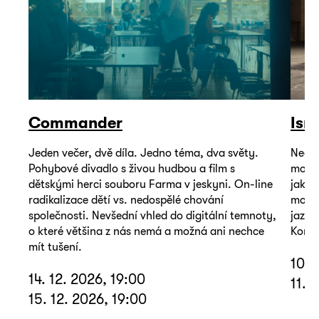
Commander
Isr
Jeden večer, dvě díla. Jedno téma, dva světy.
Neoby
Pohybové divadlo s živou hudbou a film s
mohou
dětskými herci souboru Farma v jeskyni. On-line
jako 
radikalizace dětí vs. nedospělé chování
mořem
společnosti. Nevšední vhled do digitální temnoty,
jazyk
o které většina z nás nemá a možná ani nechce
Koná 
mít tušení.
10. 
14. 12. 2026, 19:00
11. 
15. 12. 2026, 19:00