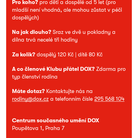
Pro koho?
pro děti a dospělé od 5 let (pro
mladší není vhodná, ale mohou zůstat v péči
dospělých)
Na jak dlouho?
Sraz ve dvě u pokladny a
dílna trvá necelé tři hodiny
Za kolik?
dospělý 120 Kč | dítě 80 Kč
A co členové Klubu přátel DOX?
Zdarma pro
typ členství rodina
Máte dotaz?
Kontaktujte nás na
rodiny@dox.cz
a telefonním čísle
295 568 104
Centrum současného umění DOX
Poupětova 1, Praha 7