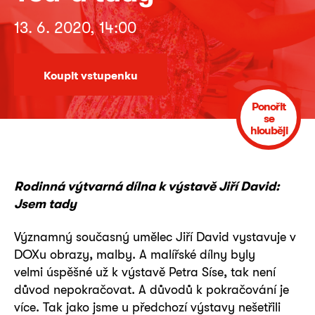
13. 6. 2020, 14:00
Koupit vstupenku
Ponořit
se
hlouběji
Rodinná výtvarná dílna k výstavě Jiří David:
Jsem tady
Významný současný umělec Jiří David vystavuje v
DOXu obrazy, malby. A malířské dílny byly
velmi úspěšné už k výstavě Petra Síse, tak není
důvod nepokračovat. A důvodů k pokračování je
více. Tak jako jsme u předchozí výstavy nešetřili