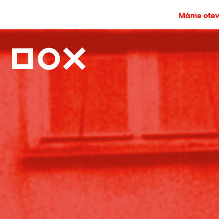
Máme otevř