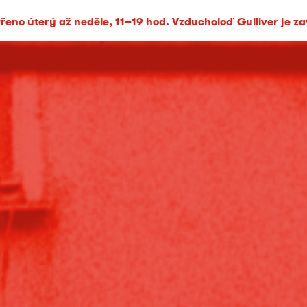
eno úterý až neděle, 11–19 hod. Vzducholoď Gulliver je z