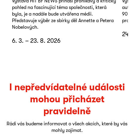
Výstava HIT BY NEWS přináší pronikavý a kritický
Výsta
pohled na fascinující téma společnosti, která
autop
byla, je a nadále bude utvářena médii.
90. l
Představuje výběr ze sbírky děl Annette a Petera
promě
Nobelových.
24. 
6. 3. – 23. 8. 2026
I nepředvídatelné události
mohou přicházet
pravidelně
Rádi vás budeme informovat o všech akcích, které by vás
mohly zajímat.