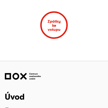
Zpátky
ke
vstupu
Úvod