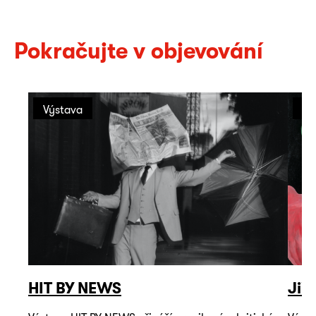
Pokračujte v objevování
Výstava
Vý
HIT BY NEWS
Jiř