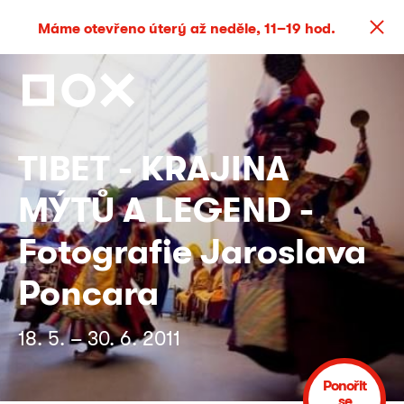
Máme otevřeno úterý až neděle, 11–19 hod.
TIBET - KRAJINA
MÝTŮ A LEGEND -
Fotografie Jaroslava
Poncara
18. 5. – 30. 6. 2011
Ponořit
se