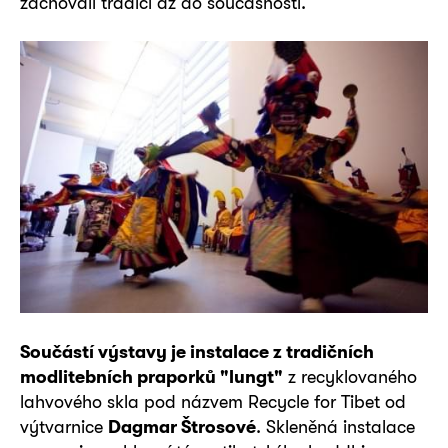
zachovali tradici až do současnosti.
Součástí výstavy je instalace z tradičních
modlitebních praporků "lungt"
z recyklovaného
lahvového skla pod názvem Recycle for Tibet od
výtvarnice
Dagmar Štrosové
. Skleněná instalace