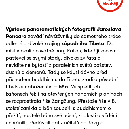
hlouběji
Výstava panoramatických fotografií Jaroslava
Poncara
zavádí návštěvníky do samotného srdce
odlehlé a divoké krajiny
západního Tibetu
. Do
míst v okolí posvátné hory Kailás, kde žijí kočovní
pastevci se svými stády, divoká zvířata a
neviditelné bytosti z paralelních světů božstev,
duchů a démonů. Tady se kdysi dávno před
příchodem buddhismu do Tibetu zrodilo původní
tibetské náboženství –
bön.
Ve spletitých
kaňonech řek i na otevřených náhorních planinách
se rozprostírala říše Žangžung. Přestože říše v 8.
století zanikla a bön soupeřil s buddhismem o
přežití, nositelé bönu své učení, znalosti a vědění
uchránili, předávali dál z učitelů na žáky a