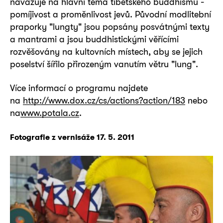
navazuje na hlavní téma tibetského buddhismu -
pomíjivost a proměnlivost jevů. Původní modlitební
praporky "lungty" jsou popsány posvátnými texty
a mantrami a jsou buddhistickými věřícími
rozvěšovány na kultovních místech, aby se jejich
poselství šířilo přirozeným vanutím větru "lung".
Více informací o programu najdete
na
http://www.dox.cz/cs/actions?action/183
nebo
na
www.potala.cz
.
Fotografie z vernisáže 17. 5. 2011