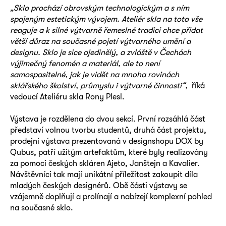
„Sklo prochází obrovským technologickým a s ním
spojeným estetickým vývojem. Ateliér skla na toto vše
reaguje a k silné výtvarně řemeslné tradici chce přidat
větší důraz na současné pojetí výtvarného umění a
designu. Sklo je sice ojedinělý, a zvláště v Čechách
výjimečný fenomén a materiál, ale to není
samospasitelné, jak je vidět na mnoha rovinách
sklářského školství, průmyslu i výtvarné činnosti“,
říká
vedoucí Ateliéru skla Rony Plesl.
Výstava je rozdělena do dvou sekcí. První rozsáhlá část
představí volnou tvorbu studentů, druhá část projektu,
prodejní výstava prezentovaná v designshopu DOX by
Qubus, patří užitým artefaktům, které byly realizovány
za pomoci českých skláren Ajeto, Janštejn a Kavalier.
Návštěvníci tak mají unikátní příležitost zakoupit díla
mladých českých designérů. Obě části výstavy se
vzájemně doplňují a prolínají a nabízejí komplexní pohled
na současné sklo.