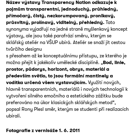
Název výstavy Transparency Nation odkazuje k
pojmům transparentní, jednoduchý, průhledný,
přímočarý, čistý, nezkorumpovaný, pronikavý,
průsvitný, prolínavý, viditelný, přehledný.
Tato
synonyma vyjadřují na jedné straně myšlenkový koncept
výstavy, ale jsou také parafrází směru, kterým se
sklářský ateliér na VŠUP ubírá. Ateliér se snaží jít cestou
tvůrčího designu
s přesahem až ke konceptuálnímu přístupu, ze kterého je
možno přejít k jakékoliv umělecké disciplíně. „
Bod, linie,
prostor, půdorys, horizont, obrys, materiál a
především světlo, to jsou formální mantinely a
vodítka určená všem vystavujícím.
Využití nových,
hlavně transparentních, materiálů i nových technologií k
vytvoření silného emočního a estetického zážitku bude
preferováno na úkor klasických sklářských metod“,
popsal Rony Plesl směr, kterým se studenti při realizacích
ubírali.
Fotografie z vernisáže 1. 6. 2011