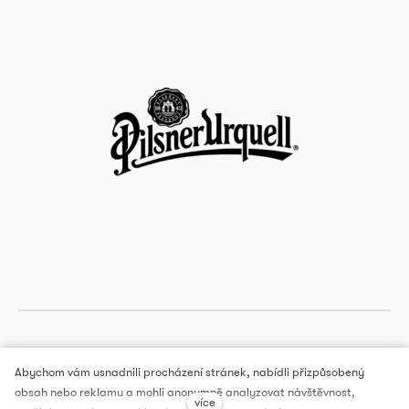
Abychom vám usnadnili procházení stránek, nabídli přizpůsobený
obsah nebo reklamu a mohli anonymně analyzovat návštěvnost,
více
DOX PRAGUE, a.s.